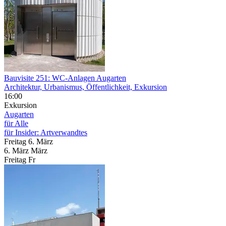
Bauvisite 251: WC-Anlagen Augarten
Architektur, Urbanismus, Öffentlichkeit, Exkursion
16:00
Exkursion
Augarten
für Alle
für Insider: Artverwandtes
Freitag
6. März
6.
März
März
Freitag
Fr