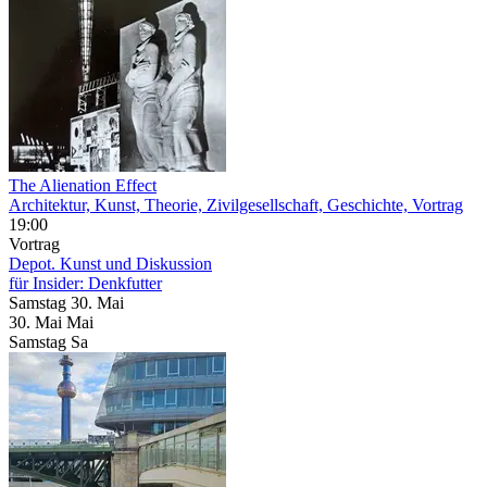
The Alienation Effect
Architektur, Kunst, Theorie, Zivilgesellschaft, Geschichte, Vortrag
19:00
Vortrag
Depot. Kunst und Diskussion
für Insider: Denkfutter
Samstag
30. Mai
30.
Mai
Mai
Samstag
Sa