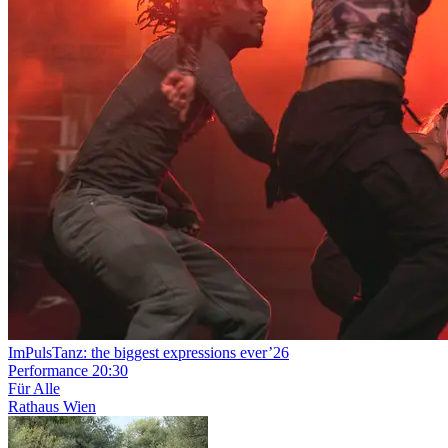
ImPulsTanz: the biggest expressions ever’26
Performance
20:30
Für Alle
Rathaus Wien