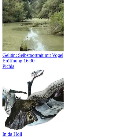
Gelitin: Selbstportrait mit Vogel
Eröffnung
16:30
Pichla
In da Höll