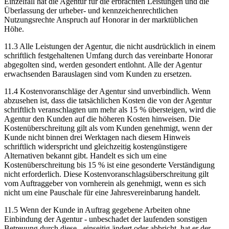
Einzelfall hat die Agentur für die erbrachten Leistungen und die
Überlassung der urheber- und kennzeichenrechtlichen
Nutzungsrechte Anspruch auf Honorar in der marktüblichen
Höhe.
11.3 Alle Leistungen der Agentur, die nicht ausdrücklich in einem
schriftlich festgehaltenen Umfang durch das vereinbarte Honorar
abgegolten sind, werden gesondert entlohnt. Alle der Agentur
erwachsenden Barauslagen sind vom Kunden zu ersetzen.
11.4 Kostenvoranschläge der Agentur sind unverbindlich. Wenn
abzusehen ist, dass die tatsächlichen Kosten die von der Agentur
schriftlich veranschlagten um mehr als 15 % übersteigen, wird die
Agentur den Kunden auf die höheren Kosten hinweisen. Die
Kostenüberschreitung gilt als vom Kunden genehmigt, wenn der
Kunde nicht binnen drei Werktagen nach diesem Hinweis
schriftlich widerspricht und gleichzeitig kostengünstigere
Alternativen bekannt gibt. Handelt es sich um eine
Kostenüberschreitung bis 15 % ist eine gesonderte Verständigung
nicht erforderlich. Diese Kostenvoranschlagsüberschreitung gilt
vom Auftraggeber von vornherein als genehmigt, wenn es sich
nicht um eine Pauschale für eine Jahresvereinbarung handelt.
11.5 Wenn der Kunde in Auftrag gegebene Arbeiten ohne
Einbindung der Agentur - unbeschadet der laufenden sonstigen
Betreuung durch diese - einseitig ändert oder abbricht, hat er der