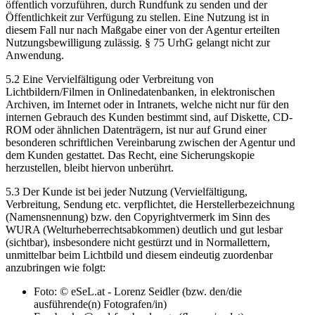
öffentlich vorzuführen, durch Rundfunk zu senden und der
Öffentlichkeit zur Verfügung zu stellen. Eine Nutzung ist in
diesem Fall nur nach Maßgabe einer von der Agentur erteilten
Nutzungsbewilligung zulässig. § 75 UrhG gelangt nicht zur
Anwendung.
5.2 Eine Vervielfältigung oder Verbreitung von
Lichtbildern/Filmen in Onlinedatenbanken, in elektronischen
Archiven, im Internet oder in Intranets, welche nicht nur für den
internen Gebrauch des Kunden bestimmt sind, auf Diskette, CD-
ROM oder ähnlichen Datenträgern, ist nur auf Grund einer
besonderen schriftlichen Vereinbarung zwischen der Agentur und
dem Kunden gestattet. Das Recht, eine Sicherungskopie
herzustellen, bleibt hiervon unberührt.
5.3 Der Kunde ist bei jeder Nutzung (Vervielfältigung,
Verbreitung, Sendung etc. verpflichtet, die Herstellerbezeichnung
(Namensnennung) bzw. den Copyrightvermerk im Sinn des
WURA (Welturheberrechtsabkommen) deutlich und gut lesbar
(sichtbar), insbesondere nicht gestürzt und in Normallettern,
unmittelbar beim Lichtbild und diesem eindeutig zuordenbar
anzubringen wie folgt:
Foto: © eSeL.at - Lorenz Seidler (bzw. den/die
ausführende(n) Fotografen/in)