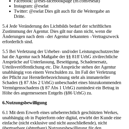
Facebook: @esel-facebookpage (fb.com/eselat)
Instagram: @eselat
Twitter: @eselat Dies gilt auch für die Weitergabe an
Dritte.
5.4 Jede Veränderung des Lichtbilds bedarf der schriftlichen
Zustimmung der Agentur. Dies gilt nur dann nicht, wenn die
Änderungen nach dem –der Agentur bekannten –Vertragszweck
erforderlich sind.
5.5 Bei Verletzung der Urheber- und/oder Leistungsschutzrechte
hat die Agentur nach Maßgabe der §§ 81ff UrhG zivilrechtliche
Ansprüche auf Unterlassung, Beseitigung, Schadenersatz,
Urteilsveröffentlichung etc. Die Ansprüche stehen der Agentur
unabhängig von einem Verschulden zu. Im Fall der Verletzung
der Pflicht zur Herstellerbezeichnung steht als immaterieller
Schaden (§ 87 Abs 2 UrhG) unbeschadet eines hinzukommenden
Vermögensschadens (§ 87 Abs 1 UrhG) zumindest ein Betrag in
Höhe des angemessenen Entgelts (§86 UrhG) zu.
6.Nutzungsbewilligung
6.1 Mit dem Erwerb eines urheberrechtlich geschützten Werkes,
unabhängig ob in Papierform oder digital, erwirbt der Kunde eine
einfache (nicht exklusive und nicht ausschließende), nicht
übertragbare (abtretbare) Nutzungsbewilligung für den