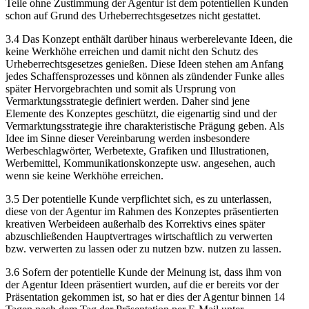
Teile ohne Zustimmung der Agentur ist dem potentiellen Kunden
schon auf Grund des Urheberrechtsgesetzes nicht gestattet.
3.4 Das Konzept enthält darüber hinaus werberelevante Ideen, die
keine Werkhöhe erreichen und damit nicht den Schutz des
Urheberrechtsgesetzes genießen. Diese Ideen stehen am Anfang
jedes Schaffensprozesses und können als zündender Funke alles
später Hervorgebrachten und somit als Ursprung von
Vermarktungsstrategie definiert werden. Daher sind jene
Elemente des Konzeptes geschützt, die eigenartig sind und der
Vermarktungsstrategie ihre charakteristische Prägung geben. Als
Idee im Sinne dieser Vereinbarung werden insbesondere
Werbeschlagwörter, Werbetexte, Grafiken und Illustrationen,
Werbemittel, Kommunikationskonzepte usw. angesehen, auch
wenn sie keine Werkhöhe erreichen.
3.5 Der potentielle Kunde verpflichtet sich, es zu unterlassen,
diese von der Agentur im Rahmen des Konzeptes präsentierten
kreativen Werbeideen außerhalb des Korrektivs eines später
abzuschließenden Hauptvertrages wirtschaftlich zu verwerten
bzw. verwerten zu lassen oder zu nutzen bzw. nutzen zu lassen.
3.6 Sofern der potentielle Kunde der Meinung ist, dass ihm von
der Agentur Ideen präsentiert wurden, auf die er bereits vor der
Präsentation gekommen ist, so hat er dies der Agentur binnen 14