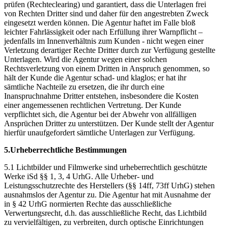
prüfen (Rechteclearing) und garantiert, dass die Unterlagen frei
von Rechten Dritter sind und daher für den angestrebten Zweck
eingesetzt werden können. Die Agentur haftet im Falle bloß
leichter Fahrlässigkeit oder nach Erfüllung ihrer Warnpflicht –
jedenfalls im Innenverhältnis zum Kunden - nicht wegen einer
Verletzung derartiger Rechte Dritter durch zur Verfügung gestellte
Unterlagen. Wird die Agentur wegen einer solchen
Rechtsverletzung von einem Dritten in Anspruch genommen, so
hält der Kunde die Agentur schad- und klaglos; er hat ihr
sämtliche Nachteile zu ersetzen, die ihr durch eine
Inanspruchnahme Dritter entstehen, insbesondere die Kosten
einer angemessenen rechtlichen Vertretung. Der Kunde
verpflichtet sich, die Agentur bei der Abwehr von allfälligen
Ansprüchen Dritter zu unterstützen. Der Kunde stellt der Agentur
hierfür unaufgefordert sämtliche Unterlagen zur Verfügung.
5.Urheberrechtliche Bestimmungen
5.1 Lichtbilder und Filmwerke sind urheberrechtlich geschützte
Werke iSd §§ 1, 3, 4 UrhG. Alle Urheber- und
Leistungsschutzrechte des Herstellers (§§ 14ff, 73ff UrhG) stehen
ausnahmslos der Agentur zu. Die Agentur hat mit Ausnahme der
in § 42 UrhG normierten Rechte das ausschließliche
Verwertungsrecht, d.h. das ausschließliche Recht, das Lichtbild
zu vervielfältigen, zu verbreiten, durch optische Einrichtungen