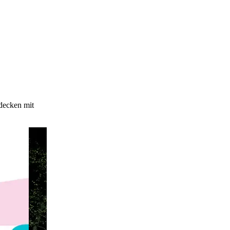
decken mit
Parallel Vienna 2026
Zeitgenössische Kunst, 
Mi
, 9. Sep.
-
So
, 13. Se
Für Alle
Otto Wagner Areal