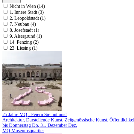
Nicht in Wien (14)
1. Innere Stadt (3)
2. Leopoldstadt (1)
7. Neubau (4)
8. Josefstadt (1)
9. Alsergrund (1)
14. Penzing (2)
23. Liesing (1)
25 Jahre MQ
- Feiern Sie mit uns!
Architektur, Darstellende Kunst, Zeitgenössische Kunst, Öffentlichkei
bis
Donnerstag
Do
, 31.
Dezember
Dez.
MQ Museumsquartier