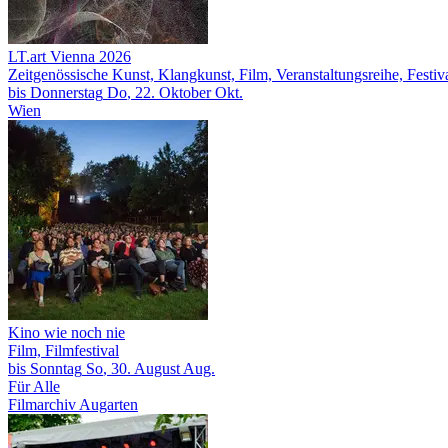
LT.art Vienna 2026
Zeitgenössische Kunst, Klangkunst, Film, Veranstaltungsreihe, Festiv
bis
Donnerstag
Do
, 22.
Oktober
Okt.
Wien
Kino wie noch nie
Film, Filmfestival
bis
Sonntag
So
, 30.
August
Aug.
Für Alle
Filmarchiv Augarten