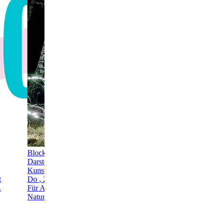
Blockheide Leuchtet 2026
Darstellende Kunst, Visuelle
Kunst, Installation, Festival
t
Do
, 27. Aug.
-
So
, 30. Aug.
.
Für Alle
Naturpark Blockheide