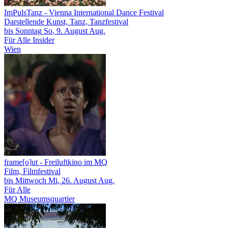
ImPulsTanz
- Vienna International Dance Festival
Darstellende Kunst, Tanz, Tanzfestival
bis
Sonntag
So
, 9.
August
Aug.
Für Alle
Insider
Wien
frame[o]ut
- Freiluftkino im MQ
Film, Filmfestival
bis
Mittwoch
Mi
, 26.
August
Aug.
Für Alle
MQ Museumsquartier