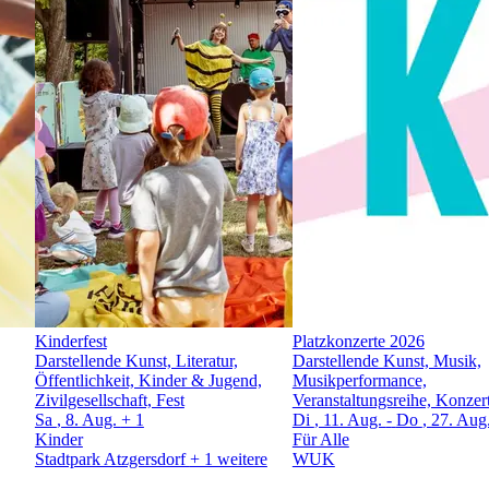
Kinderfest
Platzkonzerte 2026
Darstellende Kunst, Literatur,
Darstellende Kunst, Musik,
Öffentlichkeit, Kinder & Jugend,
Musikperformance,
Zivilgesellschaft, Fest
Veranstaltungsreihe, Konzer
Sa
, 8. Aug.
+ 1
Di
, 11. Aug.
-
Do
, 27. Aug
Kinder
Für Alle
Stadtpark Atzgersdorf
+ 1 weitere
WUK