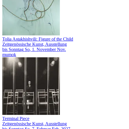
Tolia Astakhishvili: Figure of the Child
Zeitgenössische Kunst, Ausstellung
bis
Sonntag
So
, 1.
November
Nov.
mumok
Terminal Piece
Zeitgenössische Kunst, Ausstellung
bis
Sonntag
So
, 7.
Februar
Feb.
2027