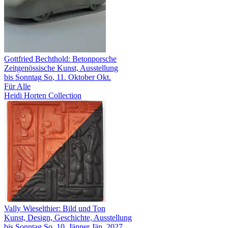
Gottfried Bechthold: Betonporsche
Zeitgenössische Kunst, Ausstellung
bis
Sonntag
So
, 11.
Oktober
Okt.
Für Alle
Heidi Horten Collection
Vally Wieselthier: Bild und Ton
Kunst, Design, Geschichte, Ausstellung
bis
Sonntag
So
, 10.
Jänner
Jän.
2027