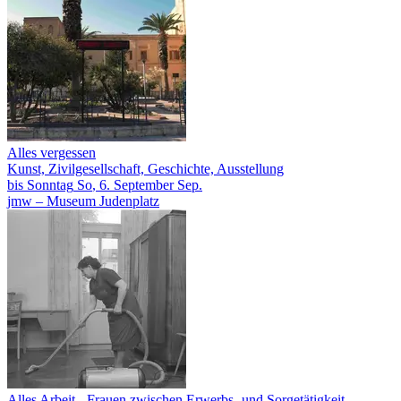
Alles vergessen
Kunst, Zivilgesellschaft, Geschichte, Ausstellung
bis
Sonntag
So
, 6.
September
Sep.
jmw – Museum Judenplatz
Alles Arbeit
- Frauen zwischen Erwerbs- und Sorgetätigkeit,