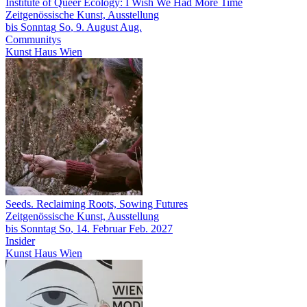
Institute of Queer Ecology: I Wish We Had More Time
Zeitgenössische Kunst, Ausstellung
bis
Sonntag
So
, 9.
August
Aug.
Communitys
Kunst Haus Wien
Seeds. Reclaiming Roots, Sowing Futures
Zeitgenössische Kunst, Ausstellung
bis
Sonntag
So
, 14.
Februar
Feb.
2027
Insider
Kunst Haus Wien