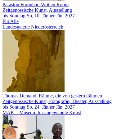
Parastou Forouhar: Written Room
Zeitgenössische Kunst, Ausstellung
bis
Sonntag
So
, 10.
Jänner
Jän.
2027
Für Alle
Landesgalerie Niederösterreich
Thomas Demand: Räume, die von gestern träumen
Zeitgenössische Kunst, Fotografie, Theater, Ausstellung
bis
Sonntag
So
, 24.
Jänner
Jän.
2027
MAK – Museum für angewandte Kunst