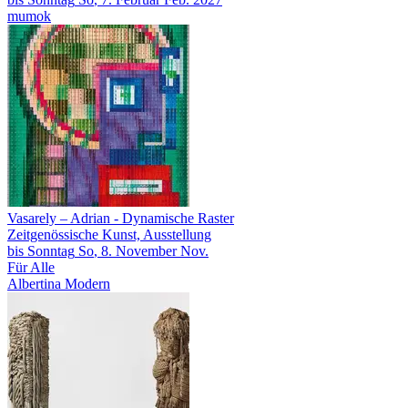
mumok
Vasarely – Adrian
- Dynamische Raster
Zeitgenössische Kunst, Ausstellung
bis
Sonntag
So
, 8.
November
Nov.
Für Alle
Albertina Modern