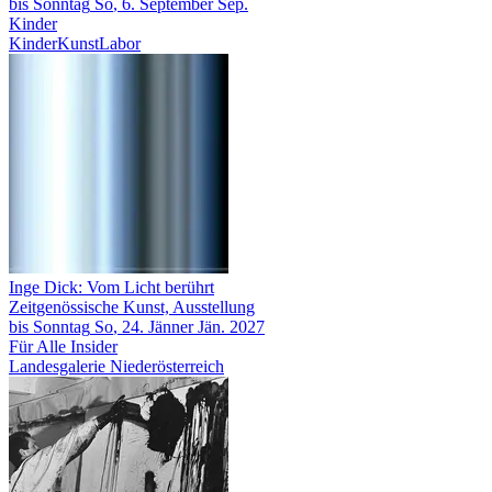
bis
Sonntag
So
, 6.
September
Sep.
Kinder
KinderKunstLabor
Inge Dick: Vom Licht berührt
Zeitgenössische Kunst, Ausstellung
bis
Sonntag
So
, 24.
Jänner
Jän.
2027
Für Alle
Insider
Landesgalerie Niederösterreich