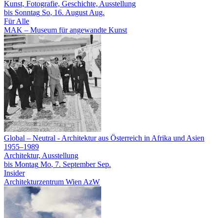
Kunst, Fotografie, Geschichte, Ausstellung
bis
Sonntag
So
, 16.
August
Aug.
Für Alle
MAK – Museum für angewandte Kunst
Global – Neutral
- Architektur aus Österreich in Afrika und Asien
1955–1989
Architektur, Ausstellung
bis
Montag
Mo
, 7.
September
Sep.
Insider
Architekturzentrum Wien AzW