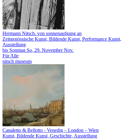
Hermann Nitsch. von sonnenaufgang an
Zeitgenössische Kunst, Bildende Kunst, Performance Kunst,
Ausstellung
bis
Sonntag
So
, 29.
November
Nov.
Für Alle
nitsch museum
Canaletto & Bellotto
- Venedig – London – Wien
Kunst, Bildende Kunst, Geschichte, Ausstellung