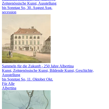
Zeitgenössische Kunst, Ausstellung
bis
Sonntag
So
, 30.
August
Aug.
secession
Sammeln für die Zukunft
- 250 Jahre Albertina
Kunst, Zeitgenössische Kunst, Bildende Kunst, Geschichte,
Ausstellung
bis
Sonntag
So
, 11.
Oktober
Okt.
Für Alle
Albertina