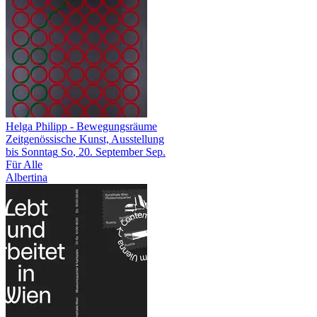
Helga Philipp
- Bewegungsräume
Zeitgenössische Kunst, Ausstellung
bis
Sonntag
So
, 20.
September
Sep.
Für Alle
Albertina