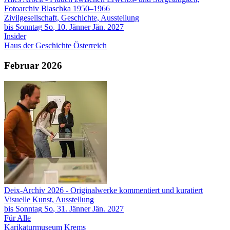
Fotoarchiv Blaschka 1950–1966
Zivilgesellschaft, Geschichte, Ausstellung
bis
Sonntag
So
, 10.
Jänner
Jän.
2027
Insider
Haus der Geschichte Österreich
Februar 2026
Deix-Archiv 2026
- Originalwerke kommentiert und kuratiert
Visuelle Kunst, Ausstellung
bis
Sonntag
So
, 31.
Jänner
Jän.
2027
Für Alle
Karikaturmuseum Krems