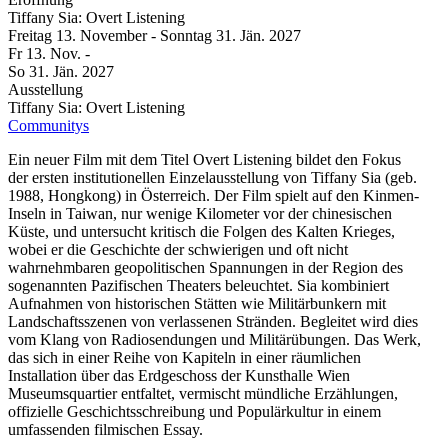
Tiffany Sia: Overt Listening
Freitag
13. November
-
Sonntag
31. Jän.
2027
Fr
13. Nov.
-
So
31. Jän.
2027
Ausstellung
Tiffany Sia: Overt Listening
Communitys
Ein neuer Film mit dem Titel Overt Listening bildet den Fokus
der ersten institutionellen Einzelausstellung von Tiffany Sia (geb.
1988, Hongkong) in Österreich. Der Film spielt auf den Kinmen-
Inseln in Taiwan, nur wenige Kilometer vor der chinesischen
Küste, und untersucht kritisch die Folgen des Kalten Krieges,
wobei er die Geschichte der schwierigen und oft nicht
wahrnehmbaren geopolitischen Spannungen in der Region des
sogenannten Pazifischen Theaters beleuchtet. Sia kombiniert
Aufnahmen von historischen Stätten wie Militärbunkern mit
Landschaftsszenen von verlassenen Stränden. Begleitet wird dies
vom Klang von Radiosendungen und Militärübungen. Das Werk,
das sich in einer Reihe von Kapiteln in einer räumlichen
Installation über das Erdgeschoss der Kunsthalle Wien
Museumsquartier entfaltet, vermischt mündliche Erzählungen,
offizielle Geschichtsschreibung und Populärkultur in einem
umfassenden filmischen Essay.