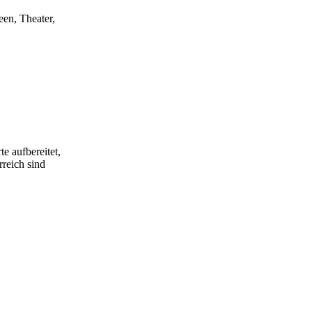
een, Theater,
e aufbereitet,
rreich sind