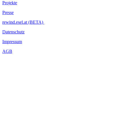
Projekte
Presse
rewind.esel.at (BETA)
Datenschutz
Impressum
AGB