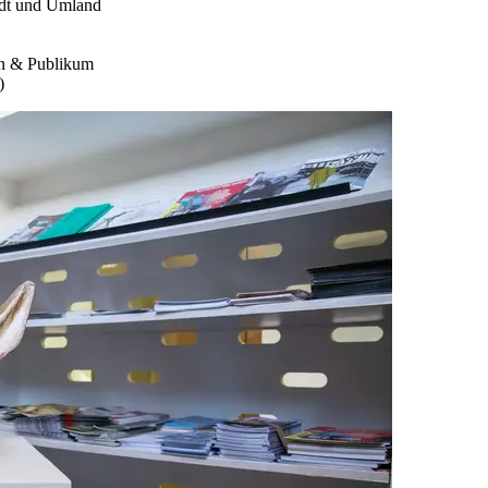
adt und Umland
en & Publikum
)