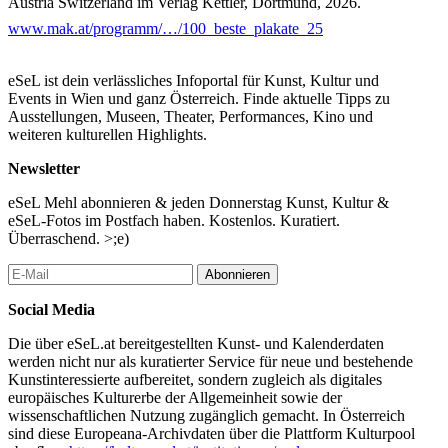
Austria Switzerland im Verlag Kettler, Dortmund, 2026.
www.mak.at/programm/…/100_beste_plakate_25
Kurator: Peter Klinger, stellvertretender Leiter MAK Bibliothek
und Kunstblättersammlung
eSeL ist dein verlässliches Infoportal für Kunst, Kultur und
...Mehr lesen
Events in Wien und ganz Österreich. Finde aktuelle Tipps zu
Ausstellungen, Museen, Theater, Performances, Kino und
weiteren kulturellen Highlights.
Newsletter
eSeL Mehl abonnieren & jeden Donnerstag Kunst, Kultur &
eSeL-Fotos im Postfach haben. Kostenlos. Kuratiert.
Überraschend. >;e)
Abonnieren
Social Media
Die über eSeL.at bereitgestellten Kunst- und Kalenderdaten
werden nicht nur als kuratierter Service für neue und bestehende
Kunstinteressierte aufbereitet, sondern zugleich als digitales
europäisches Kulturerbe der Allgemeinheit sowie der
wissenschaftlichen Nutzung zugänglich gemacht. In Österreich
sind diese Europeana-Archivdaten über die Plattform Kulturpool