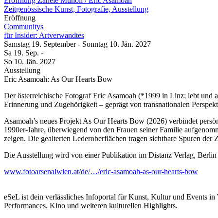
Eröffnung Zanele Muholi / Eric Asamoah
Zeitgenössische Kunst, Fotografie, Ausstellung
Eröffnung
Communitys
für Insider: Artverwandtes
Samstag
19. September
-
Sonntag
10. Jän.
2027
Sa
19. Sep.
-
So
10. Jän.
2027
Ausstellung
Eric Asamoah: As Our Hearts Bow
Der österreichische Fotograf Eric Asamoah (*1999 in Linz; lebt und ar
Erinnerung und Zugehörigkeit – geprägt von transnationalen Perspek
Asamoah’s neues Projekt As Our Hearts Bow (2026) verbindet persönl
1990er-Jahre, überwiegend von den Frauen seiner Familie aufgenomme
zeigen. Die gealterten Lederoberflächen tragen sichtbare Spuren der
Die Ausstellung wird von einer Publikation im Distanz Verlag, Berlin 
www.fotoarsenalwien.at/de/…/eric-asamoah-as-our-hearts-bow
eSeL ist dein verlässliches Infoportal für Kunst, Kultur und Events i
Performances, Kino und weiteren kulturellen Highlights.