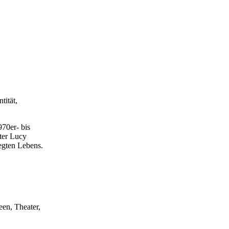
tität,
70er- bis
ter Lucy
egten Lebens.
een, Theater,