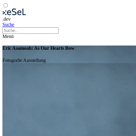
.dev
Suche
Menü
Eric Asamoah: As Our Hearts Bow
Fotografie
Ausstellung