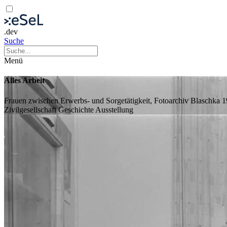
.dev
Suche
Menü
Alles Arbeit
Frauen zwischen Erwerbs- und Sorgetätigkeit, Fotoarchiv Blaschka
Zivilgesellschaft
Geschichte
Ausstellung