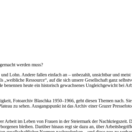
e gemacht werden muss?
und Lohn. Andere fallen einfach an – unbezahlt, unsichtbar und meist
 als „weibliche Ressource“, auf die sich unsere Gesellschaft ganz selbstv
alle benennen heute ein historisch gewachsenes Ungleichgewicht bei Arb
tigkeit, Fotoarchiv Blaschka 1950–1966, geht diesen Themen nach. Sie 
ateau zu sehen. Ausgangspunkt ist das Archiv einer Grazer Pressefoto
rer Arbeit im Leben von Frauen in der Steiermark der Nachkriegszeit. 
borgenen bleiben. Darüber hinaus regt sie dazu an, über Arbeitsbegriff
tion gesellschaftlicher Normen nachzudenken – und diese neu zu verha