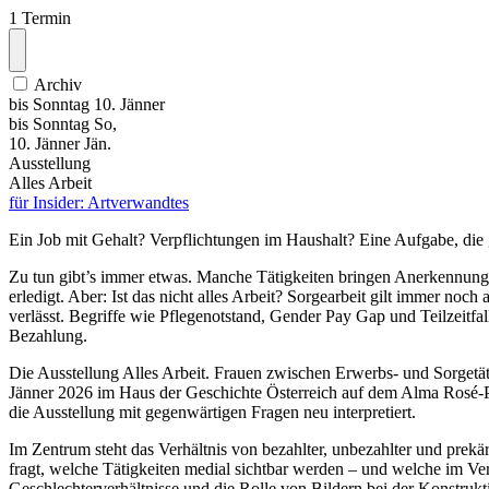
1 Termin
Archiv
bis
Sonntag
10. Jänner
bis
Sonntag
So
,
10.
Jänner
Jän.
Ausstellung
Alles Arbeit
für Insider: Artverwandtes
Ein Job mit Gehalt? Verpflichtungen im Haushalt? Eine Aufgabe, di
Zu tun gibt’s immer etwas. Manche Tätigkeiten bringen Anerkennung 
erledigt. Aber: Ist das nicht alles Arbeit? Sorgearbeit gilt immer noch
verlässt. Begriffe wie Pflegenotstand, Gender Pay Gap und Teilzeitf
Bezahlung.
Die Ausstellung Alles Arbeit. Frauen zwischen Erwerbs- und Sorgetä
Jänner 2026 im Haus der Geschichte Österreich auf dem Alma Rosé-Pl
die Ausstellung mit gegenwärtigen Fragen neu interpretiert.
Im Zentrum steht das Verhältnis von bezahlter, unbezahlter und prekä
fragt, welche Tätigkeiten medial sichtbar werden – und welche im Ver
Geschlechterverhältnisse und die Rolle von Bildern bei der Konstruk