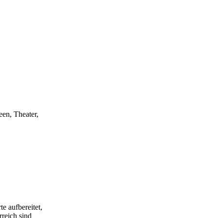
een, Theater,
e aufbereitet,
rreich sind