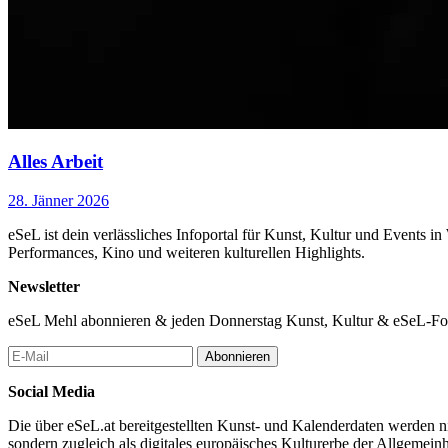
Alles Arbeit
28. Jänner 2026
eSeL ist dein verlässliches Infoportal für Kunst, Kultur und Events i
Performances, Kino und weiteren kulturellen Highlights.
Newsletter
eSeL Mehl abonnieren & jeden Donnerstag Kunst, Kultur & eSeL-Foto
Abonnieren
Social Media
Die über eSeL.at bereitgestellten Kunst- und Kalenderdaten werden nic
sondern zugleich als digitales europäisches Kulturerbe der Allgemein