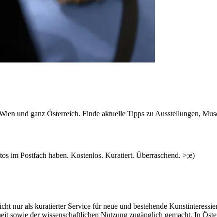
n Wien und ganz Österreich. Finde aktuelle Tipps zu Ausstellungen, Mus
s im Postfach haben. Kostenlos. Kuratiert. Überraschend. >;e)
ht nur als kuratierter Service für neue und bestehende Kunstinteressiert
heit sowie der wissenschaftlichen Nutzung zugänglich gemacht. In Öste