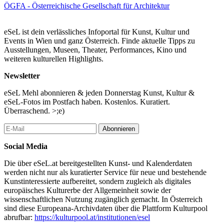
Museum.
ÖGFA - Österreichische Gesellschaft für Architektur
Gastkuratorin: Claudia Cavallar
MAK Kuratorin: Anne-Katrin Rossberg, Kustodin MAK
eSeL ist dein verlässliches Infoportal für Kunst, Kultur und
Sammlung Metall und Wiener Werkstätte Archiv
Events in Wien und ganz Österreich. Finde aktuelle Tipps zu
Wissenschaftliche Mitarbeit: Michael Hölters
Ausstellungen, Museen, Theater, Performances, Kino und
Ausstellungsgestaltung: Claudia Cavallar, Lukas Lederer
weiteren kulturellen Highlights.
...Mehr lesen
Newsletter
eSeL Mehl abonnieren & jeden Donnerstag Kunst, Kultur &
eSeL-Fotos im Postfach haben. Kostenlos. Kuratiert.
Überraschend. >;e)
Abonnieren
Social Media
Die über eSeL.at bereitgestellten Kunst- und Kalenderdaten
werden nicht nur als kuratierter Service für neue und bestehende
Kunstinteressierte aufbereitet, sondern zugleich als digitales
europäisches Kulturerbe der Allgemeinheit sowie der
wissenschaftlichen Nutzung zugänglich gemacht. In Österreich
sind diese Europeana-Archivdaten über die Plattform Kulturpool
abrufbar:
https://kulturpool.at/institutionen/esel