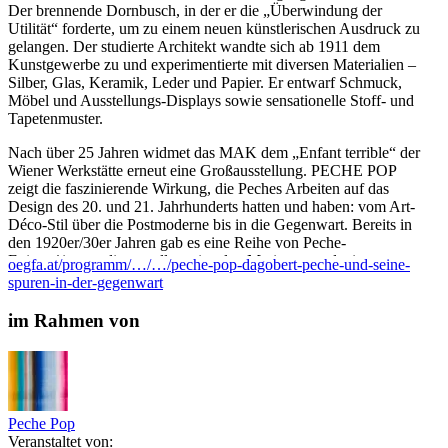
Der brennende Dornbusch, in der er die „Überwindung der
Utilität“ forderte, um zu einem neuen künstlerischen Ausdruck zu
gelangen. Der studierte Architekt wandte sich ab 1911 dem
Kunstgewerbe zu und experimentierte mit diversen Materialien –
Silber, Glas, Keramik, Leder und Papier. Er entwarf Schmuck,
Möbel und Ausstellungs-Displays sowie sensationelle Stoff- und
Tapetenmuster.
Nach über 25 Jahren widmet das MAK dem „Enfant terrible“ der
Wiener Werkstätte erneut eine Großausstellung. PECHE POP
zeigt die faszinierende Wirkung, die Peches Arbeiten auf das
Design des 20. und 21. Jahrhunderts hatten und haben: vom Art-
Déco-Stil über die Postmoderne bis in die Gegenwart. Bereits in
den 1920er/30er Jahren gab es eine Reihe von Peche-
Epigon*innen, die vor allem einzelne Motive reproduzierten.
oegfa.at/programm/…/…/peche-pop-dagobert-peche-und-seine-
(Quelle: MAK Website)
spuren-in-der-gegenwart
Es führt: Claudia Cavallar
im Rahmen von
Architektin in Wien, Gastkuratorin und Mitgestalterin der
Ausstellung
Begleitung: Elise Feiersinger / ÖGFA
Treffpunkt: Säulenhalle
Peche Pop
Die Führung ist kostenlos. Sie benötigen eine Eintrittskarte ins
Veranstaltet von: