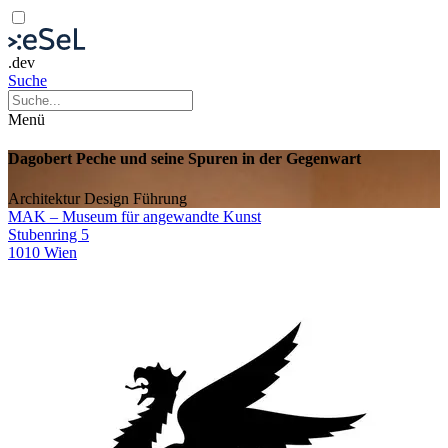
.dev
Suche
Menü
Dagobert Peche und seine Spuren in der Gegenwart
Architektur
Design
Führung
MAK – Museum für angewandte Kunst
Stubenring 5
1010 Wien