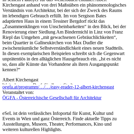
Kirchengast anhand von drei Maßstäben ein phänomenologisches
Verständnis von Architektur, bei der sich der Zweck des Raums
im lebendigen Gebrauch erfüllt. Im von Sergison Bates
adaptierten Haus in einem Tessiner Bergdorf rückt das
„Zusammenklingen von Unscheinbarkeiten“ in den Blick, bei der
Renovierung einer Siedlung Am Bindermichl in Linz von Franz
Riepl das Umgehen „mit gewachsenen Gebräuchlichkeiten“,
beim Quartier in Gallneukirchen von Max Dudler die
zwischenräumliche Selbstverständlichkeit eines neuen Stadtteils.
In diesen exemplarischen Beispielen schreibt sich die Gegenwart
unprätentiös in den alltäglichen Hausgebrauch ein. „Ist es nicht
so, dass alle Künste das Vorhandene als ihren Ausgangspunkt
kennen?“
Albert Kirchengast
Weiterbauen an Dorf, Siedlung, Stadt
oegfa.at/programm/…/…/easy-reader-12-albert-kirchengast
Ein Plädoyer
Veranstaltet von:
Birkhäuser, 2023
ÖGFA - Österreichische Gesellschaft für Architektur
Albert Kirchengast ist seit 2022 Juniorprofessor für
Architekturtheorie an der BTU Cottbus-Senftenberg und Autor
eSeL ist dein verlässliches Infoportal für Kunst, Kultur und
von Publikationen zur Geschichte und Theorie der Moderne.
Events in Wien und ganz Österreich. Finde aktuelle Tipps zu
Ausstellungen, Museen, Theater, Performances, Kino und
Moderation: Gabriele Kaiser, Maik Novotny / ÖGFA
weiteren kulturellen Highlights.