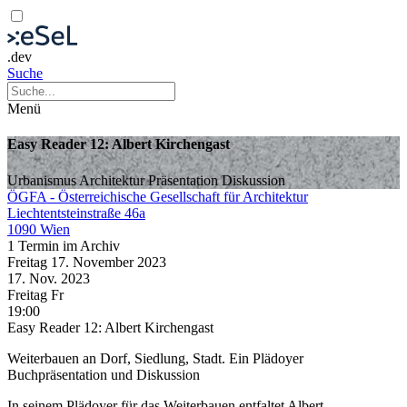
.dev
Suche
Menü
Easy Reader 12: Albert Kirchengast
Urbanismus
Architektur
Präsentation
Diskussion
ÖGFA - Österreichische Gesellschaft für Architektur
Liechtentsteinstraße 46a
1090 Wien
1 Termin im Archiv
Freitag
17. November
2023
17. Nov.
2023
Freitag
Fr
19:00
Easy Reader 12: Albert Kirchengast
Weiterbauen an Dorf, Siedlung, Stadt. Ein Plädoyer
Buchpräsentation und Diskussion
In seinem Plädoyer für das Weiterbauen entfaltet Albert