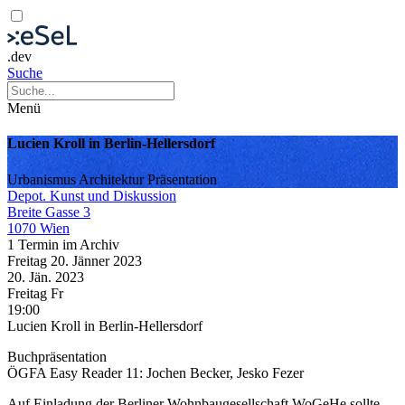
.dev
Suche
Menü
Lucien Kroll in Berlin-Hellersdorf
Urbanismus
Architektur
Präsentation
Depot. Kunst und Diskussion
Breite Gasse 3
1070 Wien
1 Termin im Archiv
Freitag
20. Jänner
2023
20. Jän.
2023
Freitag
Fr
19:00
Lucien Kroll in Berlin-Hellersdorf
Buchpräsentation
ÖGFA Easy Reader 11: Jochen Becker, Jesko Fezer
Auf Einladung der Berliner Wohnbaugesellschaft WoGeHe sollte