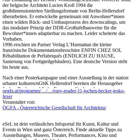
der belgische Architekt Lucien Kroll 1994 die
großdimensionierten Siedlungsformate von Berlin-Hellersdorf
überarbeiten. Er entwickelte gemeinsam mit Anwohner*innen
einen wilden Rück- und Umbauprozess des downscalings, um
das modulare Prinzip der DDR-Großtafelbauweise für die
Bewohner*innen adaptierbar zu machen. Leider scheiterte das
Vorhaben.
1996 erschien im Pariser Verlag L’Harmattan die kleine
französische Dokumentationsbroschüre ENFIN CHEZ SOI,
Réhabilitation de Préfabriqués (ENDLICH ZU HAUSE,
Sanierung von Fertigteilgebäuden). Eine deutsche Version steht
bis heute aus.
Nach einer Posterkampagne und einer Ausstellung in der station
urbaner kulturen/nGbK Hellersdorf bereiten die Herausgeber
Jochen Becker und Jesko Fezer nun für den adocs
oegfa.at/programm/…/…/easy-reader-11-jochen-becker-jesko-
Verlag/Hamburg eine kontextualisierte Übersetzung vor. Das
fezer
Buch macht die Texte und das reiche historische Bildmaterial
Veranstaltet von:
allgemein zugänglich. Gespräche mit damals Beteiligten, Texte
ÖGFA - Österreichische Gesellschaft für Architektur
der Herausgeber sowie ein Bild-Essay des Fotografen Arne
Schmitt zu Resten in Hellersdorf sowie gebauten Projekten in
Belgien und den Niederlanden ordnen den radikalen
eSeL ist dein verlässliches Infoportal für Kunst, Kultur und
Planungsvorschlag Krolls in Geschichte und Gegenwart ein.
Events in Wien und ganz Österreich. Finde aktuelle Tipps zu
Gestaltung: Madeleine Stöber.
Ausstellungen, Museen, Theater, Performances, Kino und