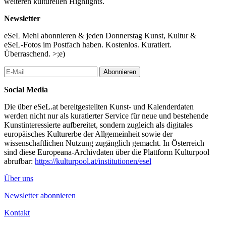
weiteren kulturellen Highlights.
Jochen Becker, Autor, Kurator, Dozent, Berlin
Jesko Fezer, Gestalter, Herausgeber Bauwelt Fundamente,
Newsletter
Dozent, Berlin
Moderation: Michael Klein & Christina Linortner, ÖGFA, Wien
eSeL Mehl abonnieren & jeden Donnerstag Kunst, Kultur &
eSeL-Fotos im Postfach haben. Kostenlos. Kuratiert.
Eine Veranstaltung der ÖGFA – Österreichische Gesellschaft für
Überraschend. >;e)
Architektur.
Anmeldung:
www.oegfa.at
Abonnieren
...Mehr lesen
Social Media
Die über eSeL.at bereitgestellten Kunst- und Kalenderdaten
werden nicht nur als kuratierter Service für neue und bestehende
Kunstinteressierte aufbereitet, sondern zugleich als digitales
europäisches Kulturerbe der Allgemeinheit sowie der
wissenschaftlichen Nutzung zugänglich gemacht. In Österreich
sind diese Europeana-Archivdaten über die Plattform Kulturpool
abrufbar:
https://kulturpool.at/institutionen/esel
Über uns
Newsletter abonnieren
Kontakt