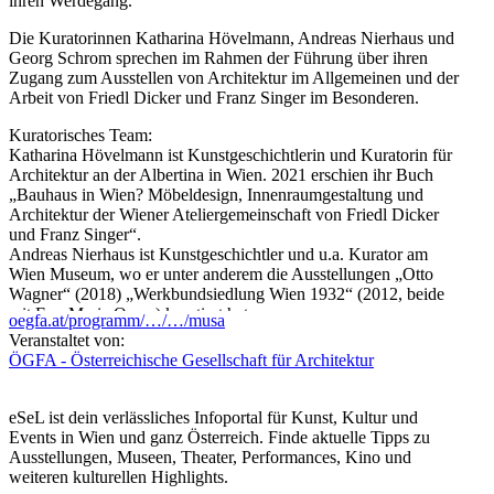
ihren Werdegang.
Die Kuratorinnen Katharina Hövelmann, Andreas Nierhaus und
Georg Schrom sprechen im Rahmen der Führung über ihren
Zugang zum Ausstellen von Architektur im Allgemeinen und der
Arbeit von Friedl Dicker und Franz Singer im Besonderen.
Kuratorisches Team:
Katharina Hövelmann ist Kunstgeschichtlerin und Kuratorin für
Architektur an der Albertina in Wien. 2021 erschien ihr Buch
„Bauhaus in Wien? Möbeldesign, Innenraumgestaltung und
Architektur der Wiener Ateliergemeinschaft von Friedl Dicker
und Franz Singer“.
Andreas Nierhaus ist Kunstgeschichtler und u.a. Kurator am
Wien Museum, wo er unter anderem die Ausstellungen „Otto
Wagner“ (2018) „Werkbundsiedlung Wien 1932“ (2012, beide
mit Eva-Maria Orosz) kuratiert hat.
oegfa.at/programm/…/…/musa
Georg Schrom ist Architekt in Wien und beschäftigt sich seit mehr
Veranstaltet von:
als 30 Jahren mit Friedl Dicker und Franz Singer und ist,
ÖGFA - Österreichische Gesellschaft für Architektur
gemeinsam mit Nikolay Ivanov, für die Ausstellungsgestaltung
verantwortlich.
eSeL ist dein verlässliches Infoportal für Kunst, Kultur und
In Begleitung von Claudia Cavallar / ÖGFA
Events in Wien und ganz Österreich. Finde aktuelle Tipps zu
Ausstellungen, Museen, Theater, Performances, Kino und
...Mehr lesen
weiteren kulturellen Highlights.