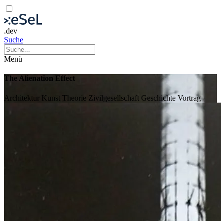
.dev
Suche
Menü
The Alienation Effect
Architektur
Kunst
Theorie
Zivilgesellschaft
Geschichte
Vortrag