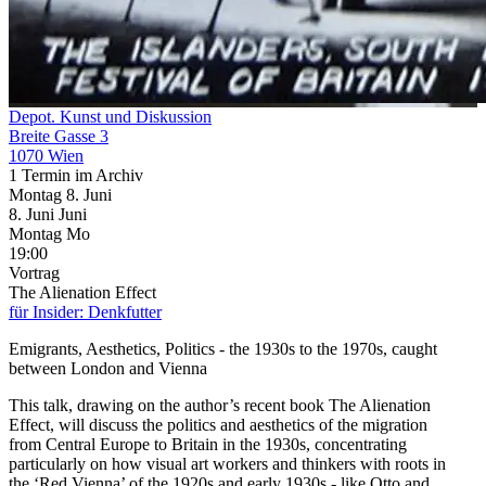
Depot. Kunst und Diskussion
Breite Gasse 3
1070 Wien
1 Termin im Archiv
Montag
8. Juni
8.
Juni
Juni
Montag
Mo
19:00
Vortrag
The Alienation Effect
für Insider: Denkfutter
Emigrants, Aesthetics, Politics - the 1930s to the 1970s, caught
between London and Vienna
This talk, drawing on the author’s recent book The Alienation
Effect, will discuss the politics and aesthetics of the migration
from Central Europe to Britain in the 1930s, concentrating
particularly on how visual art workers and thinkers with roots in
the ‘Red Vienna’ of the 1920s and early 1930s - like Otto and