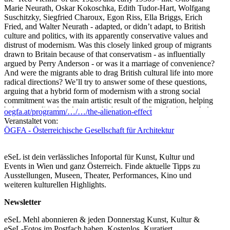
Marie Neurath, Oskar Kokoschka, Edith Tudor-Hart, Wolfgang
Suschitzky, Siegfried Charoux, Egon Riss, Ella Briggs, Erich
Fried, and Walter Neurath - adapted, or didn’t adapt, to British
culture and politics, with its apparently conservative values and
distrust of modernism. Was this closely linked group of migrants
drawn to Britain because of that conservatism - as influentially
argued by Perry Anderson - or was it a marriage of convenience?
And were the migrants able to drag British cultural life into more
radical directions? We’ll try to answer some of these questions,
arguing that a hybrid form of modernism with a strong social
commitment was the main artistic result of the migration, helping
bolster a political settlement which was significantly dismantled
oegfa.at/programm/…/…/the-alienation-effect
from within under the significant influence of other Austrian
Veranstaltet von:
migrants committed to an anti-Hegelian, Anglophile cultural
ÖGFA - Österreichische Gesellschaft für Architektur
politics, like E.H Gombrich, Karl Popper and F.W Hayek.
With: Owen Hatherley, writer and journalist based in London
eSeL ist dein verlässliches Infoportal für Kunst, Kultur und
who writes primarily on architecture, politics and culture;
Events in Wien und ganz Österreich. Finde aktuelle Tipps zu
owenhatherley.co.uk
Ausstellungen, Museen, Theater, Performances, Kino und
weiteren kulturellen Highlights.
Moderation: Michael Klein / ÖGFA
Newsletter
...Mehr lesen
eSeL Mehl abonnieren & jeden Donnerstag Kunst, Kultur &
eSeL-Fotos im Postfach haben. Kostenlos. Kuratiert.