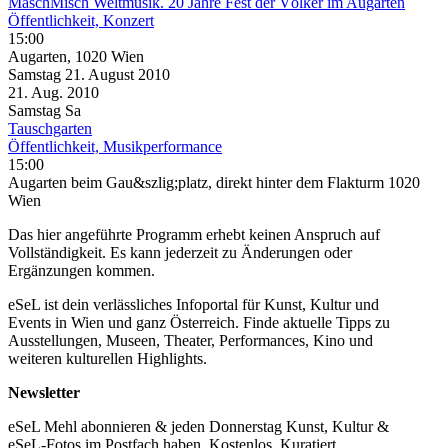
MaschMisch Weltmusik. 20 Jahre Fest der Völker im Augarten
Öffentlichkeit, Konzert
15:00
Augarten, 1020 Wien
Samstag
21. August
2010
21. Aug.
2010
Samstag
Sa
Tauschgarten
Öffentlichkeit, Musikperformance
15:00
Augarten beim Gau&szlig;platz, direkt hinter dem Flakturm 1020
Wien
Das hier angeführte Programm erhebt keinen Anspruch auf
Vollständigkeit. Es kann jederzeit zu Änderungen oder
Ergänzungen kommen.
eSeL ist dein verlässliches Infoportal für Kunst, Kultur und
Events in Wien und ganz Österreich. Finde aktuelle Tipps zu
Ausstellungen, Museen, Theater, Performances, Kino und
weiteren kulturellen Highlights.
Newsletter
eSeL Mehl abonnieren & jeden Donnerstag Kunst, Kultur &
eSeL-Fotos im Postfach haben. Kostenlos. Kuratiert.