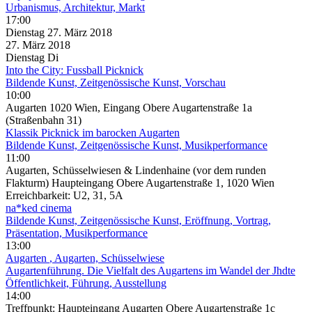
Urbanismus, Architektur, Markt
17:00
Dienstag
27. März
2018
27. März
2018
Dienstag
Di
Into the City: Fussball Picknick
Bildende Kunst, Zeitgenössische Kunst, Vorschau
10:00
Augarten 1020 Wien, Eingang Obere Augartenstraße 1a
(Straßenbahn 31)
Klassik Picknick im barocken Augarten
Bildende Kunst, Zeitgenössische Kunst, Musikperformance
11:00
Augarten, Schüsselwiesen & Lindenhaine (vor dem runden
Flakturm) Haupteingang Obere Augartenstraße 1, 1020 Wien
Erreichbarkeit: U2, 31, 5A
na*ked cinema
Bildende Kunst, Zeitgenössische Kunst, Eröffnung, Vortrag,
Präsentation, Musikperformance
13:00
Augarten
, Augarten, Schüsselwiese
Augartenführung. Die Vielfalt des Augartens im Wandel der Jhdte
Öffentlichkeit, Führung, Ausstellung
14:00
Treffpunkt: Haupteingang Augarten Obere Augartenstraße 1c