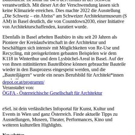
verantwortlich. Mit dieser Art der Verschwendung lassen sich
keine Klimaziele erreichen. Dies machte 2022 die Ausstellung
„Die Schweiz – ein Abriss“ am Schweizer Architekturmuseum (S
AM) in Basel deutlich, die von Countdown2030, einer Initiative
von Architekturschaffenden, kuratiert wurde.
Ebenfalls in Basel arbeiten Baubüro in situ seit 20 Jahren als
Pioniere der Kreislaufwirtschaft in der Architektur und
beschäftigen sich intensiv mit Möglichkeiten von Re-Use und
Recycling, mit preisgekrönten gebauten Beispielen wie dem
K118 in Winterthur und dem Lysbüchel-Areal in Basel. Auf der
von ihnen mitinitiierten Bauteilbörse können gebrauchte Bauteile
wieder in den Bauprozess eingespeist werden, und die
„Bauteiljägern“ wurde ein neues Berufsbild für Architekt*innen
geschaffen.
depot.or.at/programm/
Veranstaltet von:
Der Doppel-Vortrag zeigt die Dringlichkeit und die
ÖGFA - Österreichische Gesellschaft für Architektur
Handlungsmöglichkeiten zwischen Abbruch-Moratorium und
Bauwende.
eSeL ist dein verlässliches Infoportal für Kunst, Kultur und
Mirjam Kupferschmid, Stadtentwicklerin, Zürich
Events in Wien und ganz Österreich. Finde aktuelle Tipps zu
Christoph Müller, Stadtentwickler, Basel
Ausstellungen, Museen, Theater, Performances, Kino und
weiteren kulturellen Highlights.
Eine Veranstaltung der ÖGFA – Österreichische Gesellschaft für
Architektur.