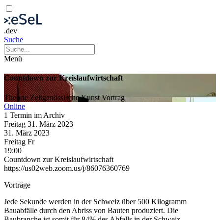
.dev
Suche
Menü
Countdown zur Kreislaufwirtschaft
Theorie
Zeitgenössische Kunst
Vortrag
Online
1 Termin im Archiv
Freitag
31. März
2023
31. März
2023
Freitag
Fr
19:00
Countdown zur Kreislaufwirtschaft
https://us02web.zoom.us/j/86076360769
Vorträge
Jede Sekunde werden in der Schweiz über 500 Kilogramm
Bauabfälle durch den Abriss von Bauten produziert. Die
Baubranche ist somit für 84% des Abfalls in der Schweiz