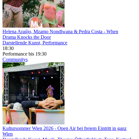
Helena Araújo, Mzamo Nondlwana & Pedra Costa
- When
Drama Knocks the Door
Darstellende Kunst, Performance
18:30
Performance
bis 19:30
Communitys
Kultursommer Wien 2026
- Open Air bei freiem Eintritt in ganz
Wien