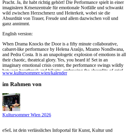
Pracht. Ja, ihr habt richtig gehört! Die Performance spielt in einer
imaginären Krisenzentrale für emotionale Notfälle und schwankt
wild zwischen Herzschmerz und Heiterkeit, wobei sie die
Absurdität von Trauer, Freude und allem dazwischen voll und
ganz annimmt.
English version:
When Drama Knocks the Door is a fifty minute collaborative,
cabaret-like performance by Helena Araújo, Mzamo Nondlwana,
and Pedra Costa. It is an unapologetic explosion of emotions in all
their chaotic, theatrical glory. Yes, you heard it! Set in an
imaginary emotional crisis center, the performance swings wildly
between heartbreak and hilarity, embracing the absurdity of grief,
www.kultursommer.wien/kalender
joy, and everything in between.
im Rahmen von
Besetzung
maker and performer: Helena Araujo
Collaborator and performer: Pedra Costa
Collaborator and performer: Mzamo Nondlwana
...Mehr lesen
Kultursommer Wien 2026
eSeL ist dein verlässliches Infoportal für Kunst, Kultur und