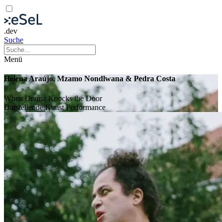
.dev
Suche
Menü
Helena Araújo, Mzamo Nondlwana & Pedra Costa
When Drama Knocks the Door
Darstellende Kunst
Performance