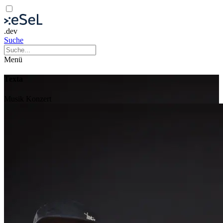
.dev
Suche
Menü
Texta
Musik
Konzert