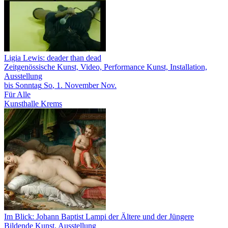
Ligia Lewis: deader than dead
Zeitgenössische Kunst, Video, Performance Kunst, Installation,
Ausstellung
bis
Sonntag
So
, 1.
November
Nov.
Für Alle
Kunsthalle Krems
Im Blick: Johann Baptist Lampi der Ältere und der Jüngere
Bildende Kunst, Ausstellung