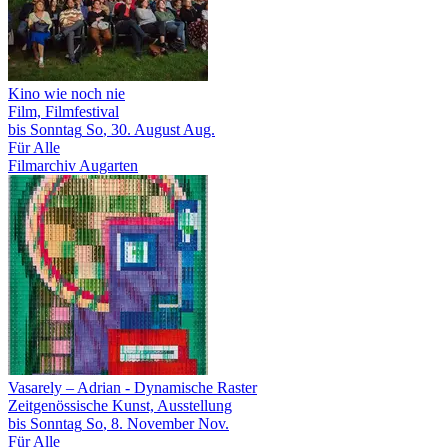
Kino wie noch nie
Film, Filmfestival
bis
Sonntag
So
, 30.
August
Aug.
Für Alle
Filmarchiv Augarten
Vasarely – Adrian
- Dynamische Raster
Zeitgenössische Kunst, Ausstellung
bis
Sonntag
So
, 8.
November
Nov.
Für Alle