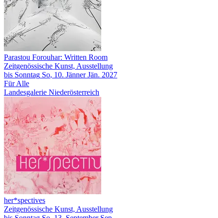
Parastou Forouhar: Written Room
Zeitgenössische Kunst, Ausstellung
bis
Sonntag
So
, 10.
Jänner
Jän.
2027
Für Alle
Landesgalerie Niederösterreich
her*spectives
Zeitgenössische Kunst, Ausstellung
bis
Sonntag
So
, 13.
September
Sep.