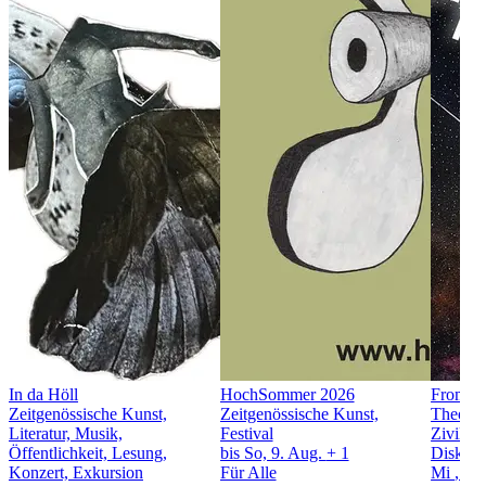
In da Höll
HochSommer 2026
From Ecl
Zeitgenössische Kunst,
Zeitgenössische Kunst,
Theorie,
Literatur, Musik,
Festival
Zivilges
Öffentlichkeit, Lesung,
bis So, 9. Aug.
+ 1
Diskuss
Konzert, Exkursion
Für Alle
Mi
, 12