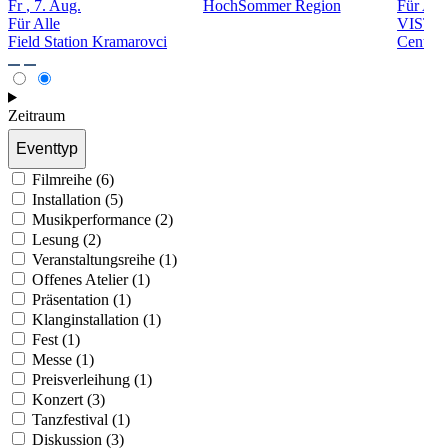
Fr
, 7. Aug.
HochSommer Region
Für All
Für Alle
VISTA S
Field Station Kramarovci
Center
Zeitraum
Eventtyp
Filmreihe (6)
Installation (5)
Musikperformance (2)
Lesung (2)
Veranstaltungsreihe (1)
Offenes Atelier (1)
Präsentation (1)
Klanginstallation (1)
Fest (1)
Messe (1)
Preisverleihung (1)
Konzert (3)
Tanzfestival (1)
Diskussion (3)