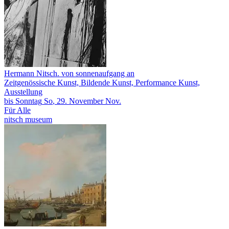
Hermann Nitsch. von sonnenaufgang an
Zeitgenössische Kunst, Bildende Kunst, Performance Kunst,
Ausstellung
bis
Sonntag
So
, 29.
November
Nov.
Für Alle
nitsch museum