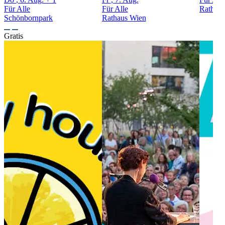
Für Alle
Für Alle
Rathau
Schönbornpark
Rathaus Wien
Gratis