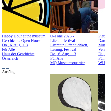
Happy Hour at the museum
O-Töne 2026
-
Platzko
Geschichte, Open House
Literaturfestival
Darstel
Do
, 6. Aug.
+ 3
Literatur, Öffentlichkeit,
Musikpe
Für Alle
Lesung, Festival
Veranst
Haus der Geschichte
Do
, 6. Aug.
+ 3
Di
, 11
Österreich
Für Alle
Für All
MQ Museumsquartier
WUK
Ausflug