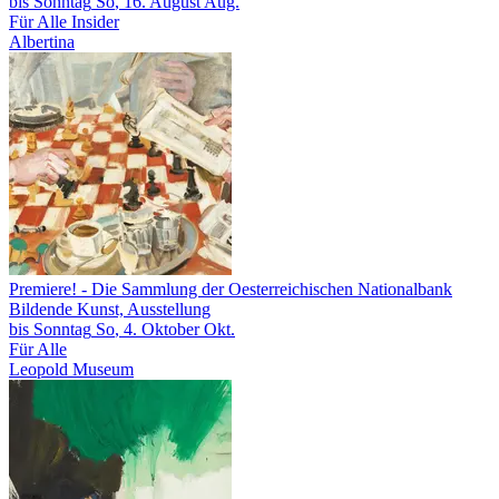
bis
Sonntag
So
, 16.
August
Aug.
Für Alle
Insider
Albertina
Premiere!
- Die Sammlung der Oesterreichischen Nationalbank
Bildende Kunst, Ausstellung
bis
Sonntag
So
, 4.
Oktober
Okt.
Für Alle
Leopold Museum