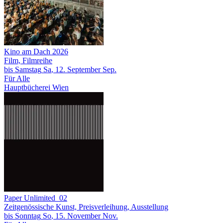
Kino am Dach 2026
Film, Filmreihe
bis
Samstag
Sa
, 12.
September
Sep.
Für Alle
Hauptbücherei Wien
Paper Unlimited_02
Zeitgenössische Kunst, Preisverleihung, Ausstellung
bis
Sonntag
So
, 15.
November
Nov.