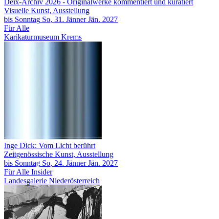
Deix-Archiv 2026
- Originalwerke kommentiert und kuratiert
Visuelle Kunst, Ausstellung
bis
Sonntag
So
, 31.
Jänner
Jän.
2027
Für Alle
Karikaturmuseum Krems
Inge Dick: Vom Licht berührt
Zeitgenössische Kunst, Ausstellung
bis
Sonntag
So
, 24.
Jänner
Jän.
2027
Für Alle
Insider
Landesgalerie Niederösterreich