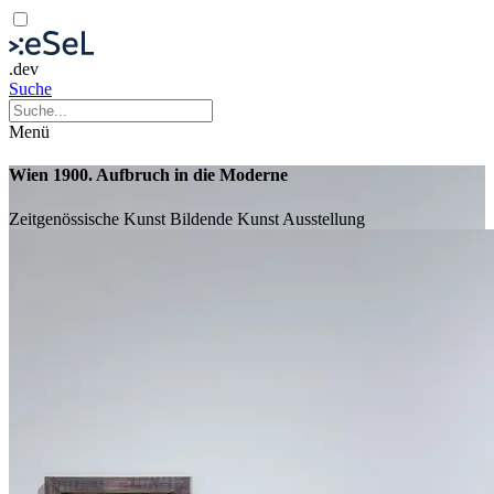
.dev
Suche
Menü
Wien 1900. Aufbruch in die Moderne
Zeitgenössische Kunst
Bildende Kunst
Ausstellung