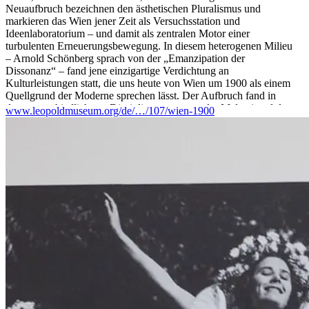
Neuaufbruch bezeichnen den ästhetischen Pluralismus und
markieren das Wien jener Zeit als Versuchsstation und
Ideenlaboratorium – und damit als zentralen Motor einer
turbulenten Erneuerungsbewegung. In diesem heterogenen Milieu
– Arnold Schönberg sprach von der „Emanzipation der
Dissonanz“ – fand jene einzigartige Verdichtung an
Kulturleistungen statt, die uns heute von Wien um 1900 als einem
Quellgrund der Moderne sprechen lässt. Der Aufbruch fand in
den unterschiedlichsten Disziplinen statt, von der Malerei und den
www.leopoldmuseum.org/de/…/107/wien-1900
grafischen Künsten, über Literatur, Musik, Theater, Tanz und
Architektur bis hin zu Medizin, Psychologie, Philosophie,
Rechtslehre und Ökonomie. Die ca. 1300 Exponate umfassende,
sich über drei Ebenen erstreckende Ausstellung präsentiert den
Glanz und die Fülle künstlerischer und geistiger Errungenschaften
jener Epoche anhand der Meisterwerke des Leopold Museum
sowie großartiger Dauerleihgaben aus österreichischen und
internationalen Sammlungen.
Die Ausstellung entsteht unter der kuratorischen Ägide von Hans-
Peter Wipplinger in begleitendem Dialog mit Expertinnen und
Experten aus den verschiedenen Fachgebieten.e Meisterwerke
des Leopold Museum hautnah!
...Mehr lesen