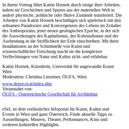
In ihrem Vortrag führt Katrin Hornek durch einige ihrer Arbeiten,
indem sie Geschichten und Spuren aus der materiellen Welt in
andere physische, politische oder fiktive Zustände transfe­riert. Die
Arbeiten von Katrin Hornek beschäftigen sich spie­lerisch mit den
seltsamen Paradoxien und Konvergenzen des Lebens im Zeitalter
des Anthropozäns, jener neuen geologi­schen Epoche, in der sich
die Auswirkungen des Kapitalismus, des Kolonialismus und der
Ausbeutung in die Stofflichkeit der Erde einschreiben. Mit ihren
Installationen an der Schnittstelle von Kunst und
wissenschaftlicher Forschung macht sie die komplexen
Verflechtungen von Natur und Kultur sicht-­ und erfahrbar.
Katrin Hornek, Künstlerin, Universität für angewandte Kunst
Wien
Moderation: Christina Linortner, ÖGFA, Wien
www.depot.or.at/index.php
Eine Veranstaltung der ÖGFA – Österreichische Gesellschaft für
Veranstaltet von:
Architektur.
ÖGFA - Österreichische Gesellschaft für Architektur
Anmeldung:
www.oegfa.at
...Mehr lesen
eSeL ist dein verlässliches Infoportal für Kunst, Kultur und
Events in Wien und ganz Österreich. Finde aktuelle Tipps zu
Ausstellungen, Museen, Theater, Performances, Kino und
weiteren kulturellen Highlights.