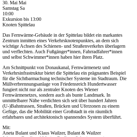
30.
Mai
Mai
Samstag
Sa
10:00
Exkursion
bis 13:00
Knoten Spittelau
Das Fernwärme-Gebäude in der Spittelau bildet ein markantes
Zentrum inmitten eines Verkehrsknotenpunktes, an dem sich
wichtige Achsen des Schienen- und Straßenverkehrs überlagern
und verflechten. Auch Fußgänger*innen, Fahrradfahrer*innen
und selbst Schwimmer*innen haben hier ihren Platz.
Am Schnittpunkt von Donaukanal, Fernwärmenetz und
Verkehrsinfrastruktur bietet die Spittelau ein prägnantes Beispiel
für die Sichtbarmachung technischer Systeme im Stadtraum. Die
Müllverbrennungsanlage von Friedensreich Hundertwasser
fungiert nicht nur als zentraler Knoten des Wiener
Fernwärmenetzes, sondern auch als bunte Landmark. In
unmittelbarer Nähe verdichten sich seit über hundert Jahren
(U-)Bahntrassen, Straßen, Brücken und Uferzonen zu einem
Gefüge, das die Mobilität einer Großstadt in ein räumlich
erfahrbares und architektonisch spannendes System überführt.
Mit:
Aneta Bulant und Klaus Wailzer, Bulant & Wailzer