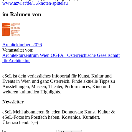
Johannes Fandl und Marian Rudhart, Schwimmverein
www.azw.at/de/…/knoten-spittelau
Donaukanal
David Kreytenberg, Wild im West
im Rahmen von
Cordula Loidl-Reisch, Landschaftsarchitektin
Anna Soucek, Radiojournalistin
Silja Tillner und Alfred Willinger, Tillner & Willinger
Sophie Gruber, Best in Parking
Moderation:
Architekturtage 2026
Suzanne Kříženecký, Az W
Veranstaltet von:
Felix Siegrist, ÖGFA
Architekturzentrum Wien
ÖGFA - Österreichische Gesellschaft
für Architektur
In Kooperation mit der ÖGFA
...Mehr lesen
eSeL ist dein verlässliches Infoportal für Kunst, Kultur und
Events in Wien und ganz Österreich. Finde aktuelle Tipps zu
Ausstellungen, Museen, Theater, Performances, Kino und
weiteren kulturellen Highlights.
Newsletter
eSeL Mehl abonnieren & jeden Donnerstag Kunst, Kultur &
eSeL-Fotos im Postfach haben. Kostenlos. Kuratiert.
Überraschend. >;e)