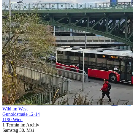
Wild im West
Gunoldstraße 12-14
1190 Wien
1 Termin im Archiv
Samstag
30. Mai