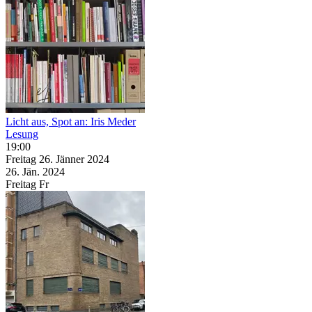
Licht aus, Spot an: Iris Meder
Lesung
19:00
Freitag
26. Jänner
2024
26. Jän.
2024
Freitag
Fr