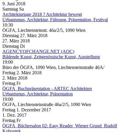
9. Juni
2018
Samstag
Sa
Architekturtage 2018 ? Architektur bewegt
Urbanismus, Architektur, Führung, Präsentation, Festival
10:30
ÖGFA, Liechtensteinstr. 46a/2/5, 1090 Wien
Dienstag
27. März
2018
27. März
2018
Dienstag
Di
AGENCYOFCHANGE.NET (AOC)
Bildende Kunst, Zeitgenössische Kunst, Ausstellung
19:00
Büro der ÖGFA, 1090 Wien, Liechtensteinstraße 46A/
Freitag
2. März
2018
2. März
2018
Freitag
Fr
ÖGFA_Buchpräsentation - ARTEC Architekten
Urbanismus, Architektur, Präsentation
19:00
ÖGFA, Liechtensteinstraße 46a/2/5, 1090 Wien
Freitag
1. Dezember
2017
1. Dez.
2017
Freitag
Fr
ÖGFA_Büchersalon 02: Easy Reader_Wiener Grund_Rudolf
Kohoutek