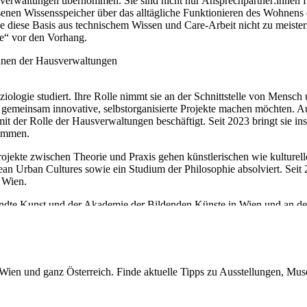
rwaltungen übernommen. Sie sind nicht nur Ansprechpartner:innen f
enen Wissensspeicher über das alltägliche Funktionieren des Wohnens 
diese Basis aus technischem Wissen und Care-Arbeit nicht zu meister
ce“ vor den Vorhang.
*innen der Hausverwaltungen
oziologie studiert. Ihre Rolle nimmt sie an der Schnittstelle von Mensc
 gemeinsam innovative, selbstorganisierte Projekte machen möchten. A
mit der Rolle der Hausverwaltungen beschäftigt. Seit 2023 bringt sie i
sammen.
 Projekte zwischen Theorie und Praxis gehen künstlerischen wie kulturel
n Urban Cultures sowie ein Studium der Philosophie absolviert. Seit 2
 Wien.
wandte Kunst und der Akademie der Bildenden Künste in Wien und an de
ten. Seit 2017 gemeinsam mit Bernd Vlay Partnerin im Büro StudioVlay
n Wien und ganz Österreich. Finde aktuelle Tipps zu Ausstellungen, Mus