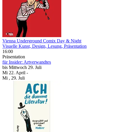
Vienna Underground Comix Day & Night
Visuelle Kunst, Design, Lesung, Präsentation
16:00
Präsentation
für Insider: Artverwandtes
bis
Mittwoch
29. Juli
Mi
22. April
-
Mi
, 29. Juli