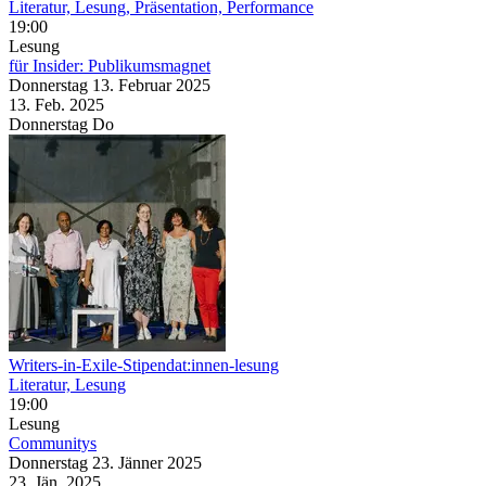
Literatur, Lesung, Präsentation, Performance
19:00
Lesung
für Insider: Publikumsmagnet
Donnerstag
13. Februar
2025
13. Feb.
2025
Donnerstag
Do
Writers-in-Exile-Stipendat:innen-lesung
Literatur, Lesung
19:00
Lesung
Communitys
Donnerstag
23. Jänner
2025
23. Jän.
2025