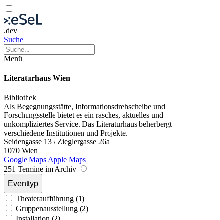
.dev
Suche
Menü
Literaturhaus Wien
Bibliothek
Als Begegnungsstätte, Informationsdrehscheibe und
Forschungsstelle bietet es ein rasches, aktuelles und
unkompliziertes Service. Das Literaturhaus beherbergt
verschiedene Institutionen und Projekte.
Seidengasse 13 / Zieglergasse 26a
1070 Wien
Google Maps
Apple Maps
251 Termine im Archiv
Eventtyp
Theateraufführung (1)
Gruppenausstellung (2)
Installation (2)