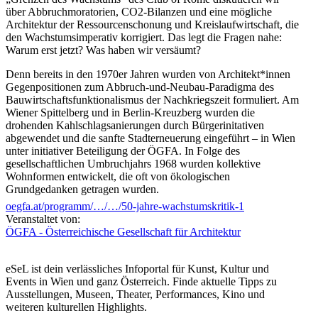
über Abbruchmoratorien, CO2-Bilanzen und eine mögliche
Architektur der Ressourcenschonung und Kreislaufwirtschaft, die
den Wachstumsimperativ korrigiert. Das legt die Fragen nahe:
Warum erst jetzt? Was haben wir versäumt?
Denn bereits in den 1970er Jahren wurden von Architekt*innen
Gegenpositionen zum Abbruch-und-Neubau-Paradigma des
Bauwirtschaftsfunktionalismus der Nachkriegszeit formuliert. Am
Wiener Spittelberg und in Berlin-Kreuzberg wurden die
drohenden Kahlschlagsanierungen durch Bürgerinitativen
abgewendet und die sanfte Stadterneuerung eingeführt – in Wien
unter initiativer Beteiligung der ÖGFA. In Folge des
gesellschaftlichen Umbruchjahrs 1968 wurden kollektive
Wohnformen entwickelt, die oft von ökologischen
Grundgedanken getragen wurden.
oegfa.at/programm/…/…/50-jahre-wachstumskritik-1
Wie unterscheiden sich die Lösungsvorschläge und die Ideen von
Veranstaltet von:
damals und heute? Was wurde erreicht, und was ist gescheitert?
ÖGFA - Österreichische Gesellschaft für Architektur
Warum gerieten die Ökologiediskurse in der Architektur in den
1980er und 1990er Jahren weitgehend in Vergessenheit, und wie
haben sich die Bedeutungen von Klima und Ökologie in der
eSeL ist dein verlässliches Infoportal für Kunst, Kultur und
Architektur geändert? Wo können wir heute wieder anknüpfen?
Events in Wien und ganz Österreich. Finde aktuelle Tipps zu
Welches Wissen der Vergangenheit lässt sich dafür nützen?
Ausstellungen, Museen, Theater, Performances, Kino und
weiteren kulturellen Highlights.
Rudolf Kohoutek, Architekt, Stadtforscher, Autor, Wien