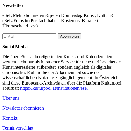
Brigitte Redl-Manhartsberger, Zeichnerin, Architekturvermittlerin,
Newsletter
Grüne Aktivistin, Wien
Fritz Waclawek, Architekt, Wien
eSeL Mehl abonnieren & jeden Donnerstag Kunst, Kultur &
Kollektiv AKT, Architekturkollektiv, Wien
eSeL-Fotos im Postfach haben. Kostenlos. Kuratiert.
Marie-Theres Okresek, Gründungsmitglied bauchplan ).(,
Überraschend. >;e)
München/Wien/Köln
Moderation: Maik Novotny & Andreas Vass, ÖGFA, Wien
Abonnieren
Eine Veranstaltung der ÖGFA – Österreichische Gesellschaft für
Social Media
Architektur.
Anmeldung:
www.oegfa.at
Die über eSeL.at bereitgestellten Kunst- und Kalenderdaten
werden nicht nur als kuratierter Service für neue und bestehende
...Mehr lesen
Kunstinteressierte aufbereitet, sondern zugleich als digitales
europäisches Kulturerbe der Allgemeinheit sowie der
wissenschaftlichen Nutzung zugänglich gemacht. In Österreich
sind diese Europeana-Archivdaten über die Plattform Kulturpool
abrufbar:
https://kulturpool.at/institutionen/esel
Über uns
Newsletter abonnieren
Kontakt
Terminvorschlag