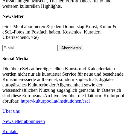
Ausstellungen, Museen, Theater, Performances, Kino und
Welche Anforderungen stellen sich heute, angesichts der
weiteren kulturellen Highlights.
gegenwärtigen multiplen Krisen für die Infrastrukturen der Stadt,
was sind ihre räumlichen Perspektiven? Eine
Newsletter
Auftaktveranstaltung und Diskussion zum Jahresthema 2025/26.
eSeL Mehl abonnieren & jeden Donnerstag Kunst, Kultur &
Mit: Andreas Nierhaus, u.a.
eSeL-Fotos im Postfach haben. Kostenlos. Kuratiert.
Moderation: Michael Klein und Maik Novotny / ÖGFA
Überraschend. >;e)
...Mehr lesen
Abonnieren
Social Media
Die über eSeL.at bereitgestellten Kunst- und Kalenderdaten
werden nicht nur als kuratierter Service für neue und bestehende
Kunstinteressierte aufbereitet, sondern zugleich als digitales
europäisches Kulturerbe der Allgemeinheit sowie der
wissenschaftlichen Nutzung zugänglich gemacht. In Österreich
sind diese Europeana-Archivdaten über die Plattform Kulturpool
abrufbar:
https://kulturpool.at/institutionen/esel
Über uns
Newsletter abonnieren
Kontakt