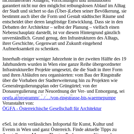
nichtmaterieller Anlagen, Vorrichtungen und Institutionen
garantiert nicht nur den möglichst reibungslosen Ablauf im Alltag
der Stadt und sichert so das (Über-)Leben seiner Bevölkerung, sie
bestimmt auch über die Form und Gestalt städtischer Räume und
entscheidet über deren langfristige Entwicklung. Dass sie in den
Debatten der Architektur – selbst der Planung – vielfach einen
Nebenschauplatz darstellt, ist vor diesem Hintergrund gänzlich
unverständlich. Grund genug, den Infrastrukturen des Alltags,
ihrer Geschichte, Gegenwart und Zukunft eingehend
Aufmerksamkeit zu schenken.
Innerhalb einiger weniger Jahrzehnte in der zweiten Hälfte des 19
Jahrhunderts wurden in Wien eine ganze Reihe übergeordneter
Infrastruktureller Projekte umgesetzt, die die Stadt in ihrer Form
und ihren Abläufen neu organisierten: vom Bau der Ringstraße
über die Vorhaben der Stadterweiterung hin zu Projekten wie
Generalregulierungsplan oder Grüngürtel; von der
Donauregulierung zur Neuordnung der Ver- und Entsorgung, sei
es von Trinkwasser, Lebensmitteln, Energie oder jener des
oegfa.at/programm/…/…/von-ringstrasse-bis-waermepumpe
Kanalnetzes; vom Ausbau der Eisenbahn, der Stadtbahn zur
Veranstaltet von:
Elektrifizierung der Tramway: Die Stadt war mit diesen Projekten
ÖGFA - Österreichische Gesellschaft für Architektur
zu einer grundlegend anderen geworden. Ihnen folgte im 20.
Jahrhundert der systematische Ausbau von sozialen
Infrastrukturen – etwa der Bildung, des Wohnens und des
eSeL ist dein verlässliches Infoportal für Kunst, Kultur und
Verkehrs.
Events in Wien und ganz Österreich. Finde aktuelle Tipps zu