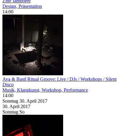
Zine Jamboree
Design, Präsentation
14:00
Ava & Bastl Ritual Groove: Live / DJs / Workshops / Silent
Disco
Musik, Klangkunst, Workshop, Performance
14:00
Sonntag
30. April
2017
30. April
2017
Sonntag
So