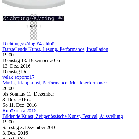
Dichtung//s//ring #4 - bloß
Darstellende Kunst, Lesung, Performance, Installation
19:00
Dienstag
13. Dezember
2016
13. Dez.
2016
Dienstag
Di
velak-export#17
Musik, Klangkunst, Performance, Musikperformance
20:00
bis
Sonntag
11. Dezember
8. Dez.
2016
-
So
11. Dez.
2016
Roböxotica 2016
Bildende Kunst, Zeitgenössische Kunst, Festival, Ausstellung
19:00
Samstag
3. Dezember
2016
3. Dez.
2016
Samstag
Sa