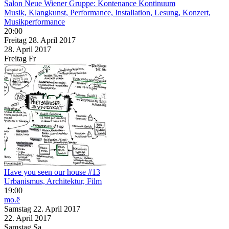
Salon Neue Wiener Gruppe: Kontenance Kontinuum
Musik, Klangkunst, Performance, Installation, Lesung, Konzert,
Musikperformance
20:00
Freitag
28. April
2017
28. April
2017
Freitag
Fr
Have you seen our house #13
Urbanismus, Architektur, Film
19:00
mo.ë
Samstag
22. April
2017
22. April
2017
Samstag
Sa