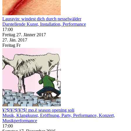
Lauravin: windest dich durch nesselwälder
Darstellende Kunst, Installation, Performance
17:00
Freitag
27. Jänner
2017
27. Jän.
2017
Freitag
Fr
¥?$!¥?$!¥?$! mo.ë season opening soli
Musik, Klangkunst, Eröffnung, Party, Performance, Konzert,
Musikperformance
17:00