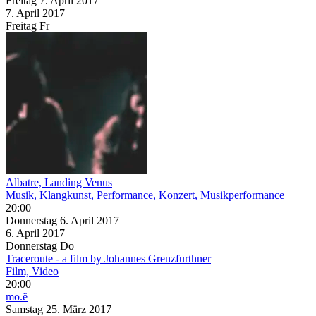
Freitag
7. April
2017
7. April
2017
Freitag
Fr
Albatre, Landing Venus
Musik, Klangkunst, Performance, Konzert, Musikperformance
20:00
Donnerstag
6. April
2017
6. April
2017
Donnerstag
Do
Traceroute - a film by Johannes Grenzfurthner
Film, Video
20:00
mo.ë
Samstag
25. März
2017