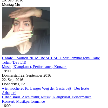
26. Sep.
2016
Montag
Mo
Unsafe + Sounds 2016: The SHUSH Choir Seminar with Claire
Tolan (Day I/II)
Musik, Klangkunst, Performance, Konzert
18:00
Donnerstag
22. September
2016
22. Sep.
2016
Donnerstag
Do
wienwoche 2016: Langer Weg der Gastarbajt - Der letzte
Arbajter!
Urbanismus, Architektur, Musik, Klangkunst, Performance,
Konzert, Musikperformance
16:00