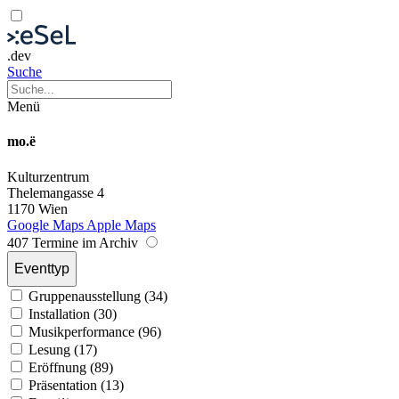
.dev
Suche
Menü
mo.ë
Kulturzentrum
Thelemangasse 4
1170 Wien
Google Maps
Apple Maps
407 Termine im Archiv
Eventtyp
Gruppenausstellung (34)
Installation (30)
Musikperformance (96)
Lesung (17)
Eröffnung (89)
Präsentation (13)