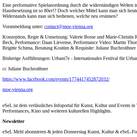
Eine performative Spielanordnung durch die widerständigen Welten i
Hausbesetzung ist so 80er!? Doch welcher Mittel kann man sich heut
Widerstands kann man sich bedienen, welche neu ersinnen?
Voranmeldung unter:
contact@moe-vienna.org
Konzeption, Regie & Umsetzung: Valerie Bosse und Marie-Christin Ri
Beck, Performance: Daan Lievense, Performance Video: Martin Thoma
Brigitte Schima, Beratung Kostüm & Requisite: Juliane Buchroithner
Bisherige Aufführungen: Urbani7e - Internationales Festival für Ur
cc Juliane Buchroithner
https://www.facebook.com/events/1774417452872032/
moe-vienna.org
eSeL ist dein verlässliches Infoportal für Kunst, Kultur und Events i
Performances, Kino und weiteren kulturellen Highlights.
Newsletter
eSeL Mehl abonnieren & jeden Donnerstag Kunst, Kultur & eSeL-Foto