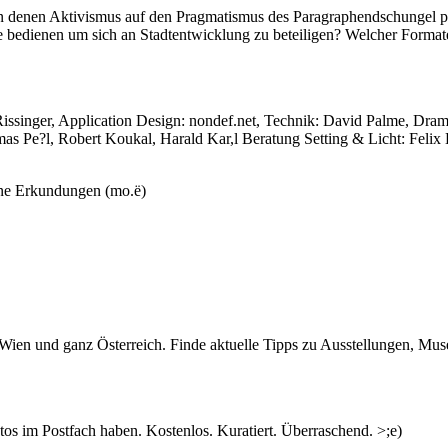
n denen Aktivismus auf den Pragmatismus des Paragraphendschungel pra
e bedienen um sich an Stadtentwicklung zu beteiligen? Welcher Format
ssinger, Application Design: nondef.net, Technik: David Palme, Drama
s Pe?l, Robert Koukal, Harald Kar,l Beratung Setting & Licht: Felix
bane Erkundungen (mo.ë)
n Wien und ganz Österreich. Finde aktuelle Tipps zu Ausstellungen, Mus
s im Postfach haben. Kostenlos. Kuratiert. Überraschend. >;e)