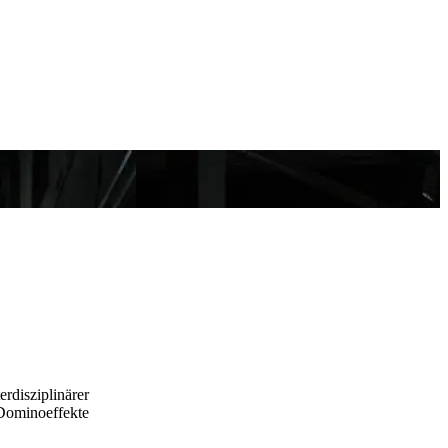
disziplinärer
 Dominoeffekte