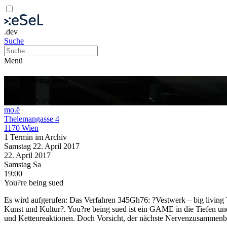
.dev
Suche
Menü
You?re being sued
Bildende Kunst
Zeitgenössische Kunst
Performance
Installation
mo.ë
Thelemangasse 4
1170 Wien
1 Termin im Archiv
Samstag
22. April
2017
22. April
2017
Samstag
Sa
19:00
You?re being sued
Es wird aufgerufen: Das Verfahren 345Gh76: ?Vestwerk – big livi
Kunst und Kultur?. You?re being sued ist ein GAME in die Tiefen un
und Kettenreaktionen. Doch Vorsicht, der nächste Nervenzusammenb