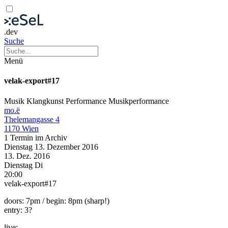
.dev
Suche
Menü
velak-export#17
Musik
Klangkunst
Performance
Musikperformance
mo.ë
Thelemangasse 4
1170 Wien
1 Termin im Archiv
Dienstag
13. Dezember
2016
13. Dez.
2016
Dienstag
Di
20:00
velak-export#17
doors: 7pm / begin: 8pm (sharp!)
entry: 3?
live: