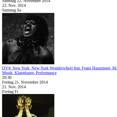
Samstag
22. November
2014
22. Nov.
2014
Samstag
Sa
DV#: New York, New York Wonderwheel feat. Franz Hautzinger, M
Musik, Klangkunst, Performance
20:30
Freitag
21. November
2014
21. Nov.
2014
Freitag
Fr