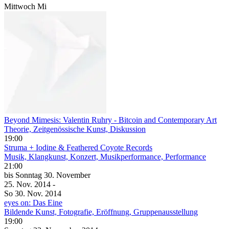
Mittwoch
Mi
Beyond Mimesis: Valentin Ruhry - Bitcoin and Contemporary Art
Theorie, Zeitgenössische Kunst, Diskussion
19:00
Struma + Iodine & Feathered Coyote Records
Musik, Klangkunst, Konzert, Musikperformance, Performance
21:00
bis
Sonntag
30. November
25. Nov.
2014
-
So
30. Nov.
2014
eyes on: Das Eine
Bildende Kunst, Fotografie, Eröffnung, Gruppenausstellung
19:00