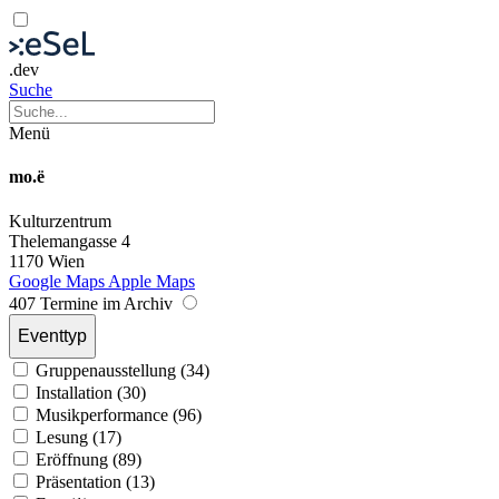
.dev
Suche
Menü
mo.ë
Kulturzentrum
Thelemangasse 4
1170 Wien
Google Maps
Apple Maps
407 Termine im Archiv
Eventtyp
Gruppenausstellung (34)
Installation (30)
Musikperformance (96)
Lesung (17)
Eröffnung (89)
Präsentation (13)