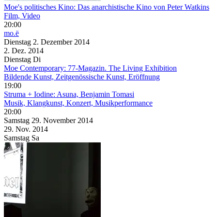
Moe's politisches Kino: Das anarchistische Kino von Peter Watkins
Film, Video
20:00
mo.ë
Dienstag
2. Dezember
2014
2. Dez.
2014
Dienstag
Di
Moe Contemporary: 77-Magazin. The Living Exhibition
Bildende Kunst, Zeitgenössische Kunst, Eröffnung
19:00
Struma + Iodine: Asuna, Benjamin Tomasi
Musik, Klangkunst, Konzert, Musikperformance
20:00
Samstag
29. November
2014
29. Nov.
2014
Samstag
Sa