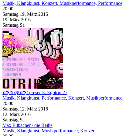
Musik, Klangkunst, Konzert, Musikperformance, Performance
20:00
Samstag
19. März
2016
19. März
2016
Samstag
Sa
¥?$!¥?$!¥?$! presents: Egotrip 27
Musik, Klangkunst, Performance, Konzert, Musikperformance
20:00
Samstag
12. März
2016
12. März
2016
Samstag
Sa
Max Eilbacher / die Reihe
Musik, Klangkunst, Musikperformance, Konzert