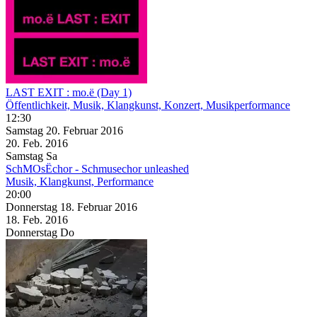
LAST EXIT : mo.ë (Day 1)
Öffentlichkeit, Musik, Klangkunst, Konzert, Musikperformance
12:30
Samstag
20. Februar
2016
20. Feb.
2016
Samstag
Sa
SchMOsËchor - Schmusechor unleashed
Musik, Klangkunst, Performance
20:00
Donnerstag
18. Februar
2016
18. Feb.
2016
Donnerstag
Do