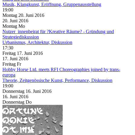
Musik, Klangkunst, Eröffnung, Gruppenausstellung
19:00
Montag
20. Juni
2016
20. Juni
2016
Montag
Mo
Nutzer_innenbeirat für ?Kreative Räume? - Gründung und
Strategiediskussion
Urbanismus, Architektur, Diskussion
17:30
Freitag
17. Juni
2016
17. Juni
2016
Freitag
Fr
Hobby Horse Ltd. meets RFI Choreographies joined by trans-
europa
Theorie, Zeitgenössische Kunst, Performance, Diskussion
19:00
Donnerstag
16. Juni
2016
16. Juni
2016
Donnerstag
Do