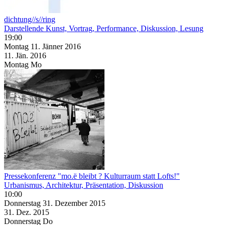
dichtung//s//ring
Darstellende Kunst, Vortrag, Performance, Diskussion, Lesung
19:00
Montag
11. Jänner
2016
11. Jän.
2016
Montag
Mo
Pressekonferenz "mo.ë bleibt ? Kulturraum statt Lofts!"
Urbanismus, Architektur, Präsentation, Diskussion
10:00
Donnerstag
31. Dezember
2015
31. Dez.
2015
Donnerstag
Do