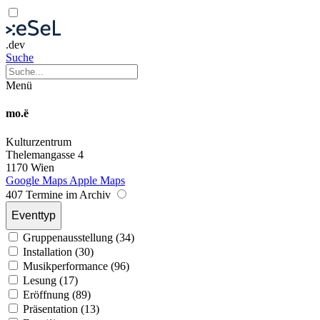
.dev
Suche
Menü
mo.ë
Kulturzentrum
Thelemangasse 4
1170 Wien
Google Maps
Apple Maps
407 Termine im Archiv
Eventtyp
Gruppenausstellung (34)
Installation (30)
Musikperformance (96)
Lesung (17)
Eröffnung (89)
Präsentation (13)