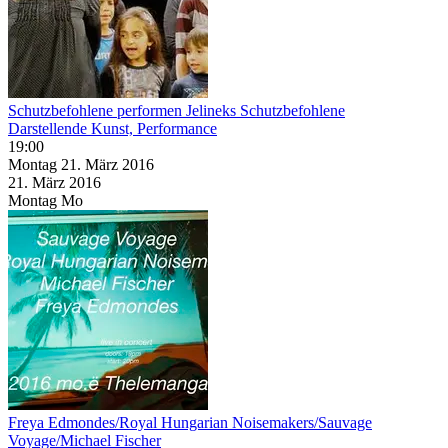
Schutzbefohlene performen Jelineks Schutzbefohlene
Darstellende Kunst, Performance
19:00
Montag
21. März
2016
21. März
2016
Montag
Mo
Freya Edmondes/Royal Hungarian Noisemakers/Sauvage
Voyage/Michael Fischer