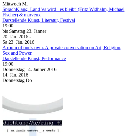
Mittwoch
Mi
SprachKlang_Land 'es wird . es bleibt' (Fritz Widhalm, Michael
Fischer) & marveux
Darstellende Kunst, Literatur, Festival
19:00
bis
Samstag
23. Jänner
20. Jän.
2016
-
Sa
23. Jän.
2016
A room of one's own: A private conversation on Art, Religion,
Sex and Power.
Darstellende Kunst, Performance
19:00
Donnerstag
14. Jänner
2016
14. Jän.
2016
Donnerstag
Do