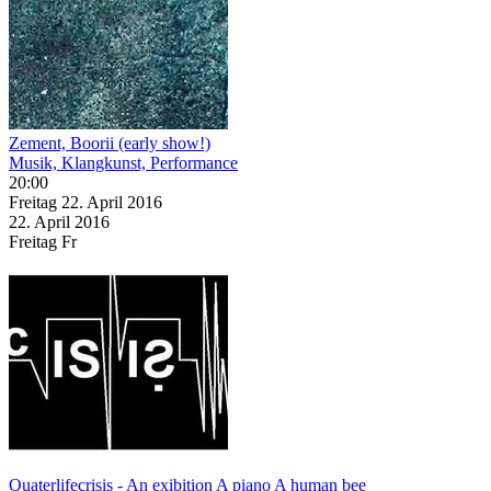
Zement, Boorii (early show!)
Musik, Klangkunst, Performance
20:00
Freitag
22. April
2016
22. April
2016
Freitag
Fr
Quaterlifecrisis - An exibition A piano A human bee