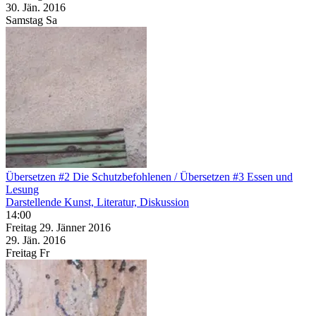
30. Jän.
2016
Samstag
Sa
Übersetzen #2 Die Schutzbefohlenen / Übersetzen #3 Essen und
Lesung
Darstellende Kunst, Literatur, Diskussion
14:00
Freitag
29. Jänner
2016
29. Jän.
2016
Freitag
Fr