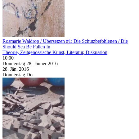
Rosmarie Waldrop / Übersetzen #1: Die Schutzbefohlenen / Die
Should Sea Be Fallen In
Theorie, Zeitgenössische Kunst, Literatur, Diskussion
10:00
Donnerstag
28. Jänner
2016
28. Jän.
2016
Donnerstag
Do