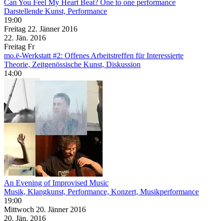
Can You Feel My Heart Beat? One to one performance
Darstellende Kunst, Performance
19:00
Freitag
22. Jänner
2016
22. Jän.
2016
Freitag
Fr
mo.ë-Werkstatt #2: Offenes Arbeitstreffen für Interessierte
Theorie, Zeitgenössische Kunst, Diskussion
14:00
An Evening of Improvised Music
Musik, Klangkunst, Performance, Konzert, Musikperformance
19:00
Mittwoch
20. Jänner
2016
20. Jän.
2016