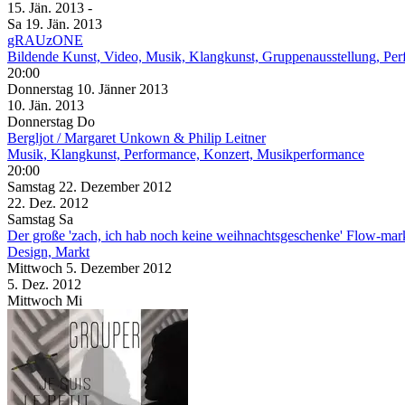
15. Jän.
2013
-
Sa
19. Jän.
2013
gRAUzONE
Bildende Kunst, Video, Musik, Klangkunst, Gruppenausstellung, Pe
20:00
Donnerstag
10. Jänner
2013
10. Jän.
2013
Donnerstag
Do
Bergljot / Margaret Unkown & Philip Leitner
Musik, Klangkunst, Performance, Konzert, Musikperformance
20:00
Samstag
22. Dezember
2012
22. Dez.
2012
Samstag
Sa
Der große 'zach, ich hab noch keine weihnachtsgeschenke' Flow-mar
Design, Markt
Mittwoch
5. Dezember
2012
5. Dez.
2012
Mittwoch
Mi