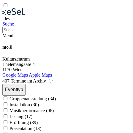
.dev
Suche
Menü
mo.ë
Kulturzentrum
Thelemangasse 4
1170 Wien
Google Maps
Apple Maps
407 Termine im Archiv
Eventtyp
Gruppenausstellung (34)
Installation (30)
Musikperformance (96)
Lesung (17)
Eröffnung (89)
Präsentation (13)