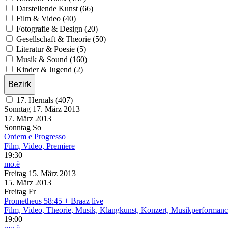
Darstellende Kunst (66)
Film & Video (40)
Fotografie & Design (20)
Gesellschaft & Theorie (50)
Literatur & Poesie (5)
Musik & Sound (160)
Kinder & Jugend (2)
Bezirk
17. Hernals (407)
Sonntag
17. März
2013
17. März
2013
Sonntag
So
Ordem e Progresso
Film, Video, Premiere
19:30
mo.ë
Freitag
15. März
2013
15. März
2013
Freitag
Fr
Prometheus 58:45 + Braaz live
Film, Video, Theorie, Musik, Klangkunst, Konzert, Musikperforman
19:00