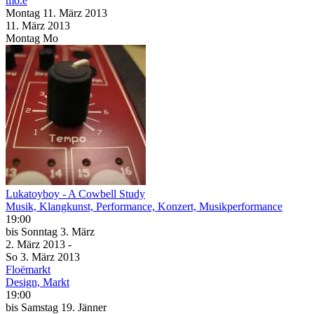
mo.ë
Montag
11. März
2013
11. März
2013
Montag
Mo
Lukatoyboy - A Cowbell Study
Musik, Klangkunst, Performance, Konzert, Musikperformance
19:00
bis
Sonntag
3. März
2. März
2013
-
So
3. März
2013
Floëmarkt
Design, Markt
19:00
bis
Samstag
19. Jänner