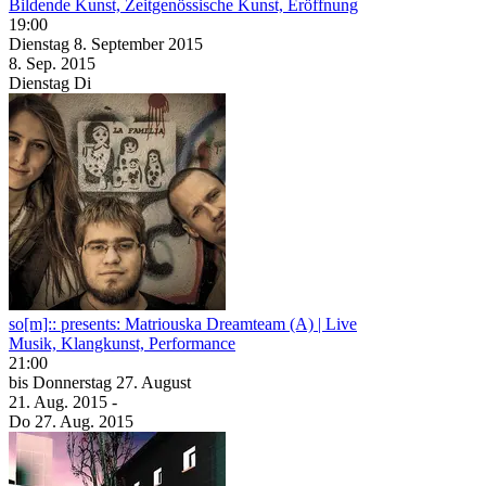
Bildende Kunst, Zeitgenössische Kunst, Eröffnung
19:00
Dienstag
8. September
2015
8. Sep.
2015
Dienstag
Di
so[m]:: presents: Matriouska Dreamteam (A) | Live
Musik, Klangkunst, Performance
21:00
bis
Donnerstag
27. August
21. Aug.
2015
-
Do
27. Aug.
2015