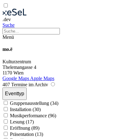
.dev
Suche
Menü
mo.ë
Kulturzentrum
Thelemangasse 4
1170 Wien
Google Maps
Apple Maps
407 Termine im Archiv
Eventtyp
Gruppenausstellung (34)
Installation (30)
Musikperformance (96)
Lesung (17)
Eröffnung (89)
Präsentation (13)