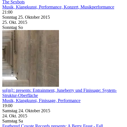
The Sexbots
Musik, Klangkunst, Performance, Konzert, Musikperformance
21:00
Sonntag
25. Oktober
2015
25. Okt.
2015
Sonntag
So
so[m]:: presents: Entrainment, Juneberry und Finissage: System-
Struktur-Oberfläche
Musik, Klangkunst, Finissage, Performance
19:00
Samstag
24. Oktober
2015
24. Okt.
2015
Samstag
Sa
Feathered Coyote Records presents: A Berry Feast - Fall