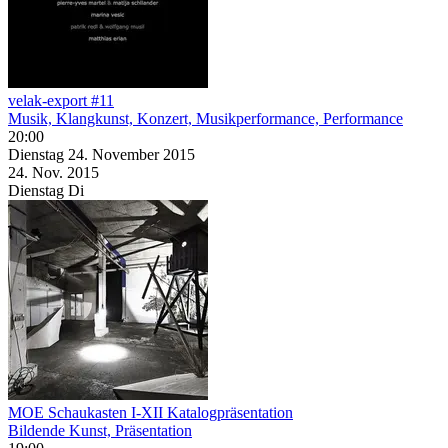
velak-export #11
Musik, Klangkunst, Konzert, Musikperformance, Performance
20:00
Dienstag
24. November
2015
24. Nov.
2015
Dienstag
Di
MOE Schaukasten I-XII Katalogpräsentation
Bildende Kunst, Präsentation