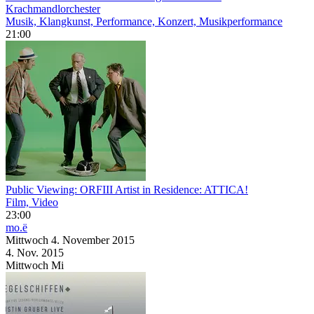
Krachmandlorchester
Musik, Klangkunst, Performance, Konzert, Musikperformance
21:00
Public Viewing: ORFIII Artist in Residence: ATTICA!
Film, Video
23:00
mo.ë
Mittwoch
4. November
2015
4. Nov.
2015
Mittwoch
Mi