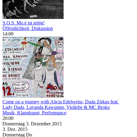
S.O.S. Mo.ë ist nötig!
Öffentlichkeit, Diskussion
14:00
Come on a journey with Alicia Edelweiss, Dada Zirkus feat.
Lady Dada, Lavanda Kawumm, Violiebe & MC Broko
Musik, Klangkunst, Performance
20:00
Donnerstag
3. Dezember
2015
3. Dez.
2015
Donnerstag
Do