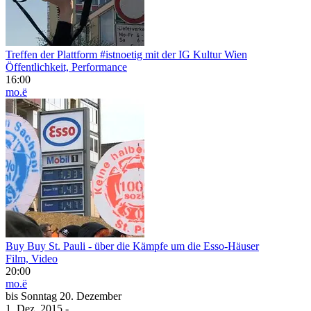
Treffen der Plattform #istnoetig mit der IG Kultur Wien
Öffentlichkeit, Performance
16:00
mo.ë
Buy Buy St. Pauli - über die Kämpfe um die Esso-Häuser
Film, Video
20:00
mo.ë
bis
Sonntag
20. Dezember
1. Dez.
2015
-