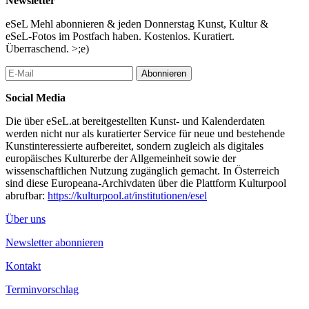
Newsletter
ab 18:30h: Tschizgi + A/V Lab | SCREENING
eSeL Mehl abonnieren & jeden Donnerstag Kunst, Kultur &
eSeL-Fotos im Postfach haben. Kostenlos. Kuratiert.
ab 19:00: Ennoson, Bird People | LIVE
Überraschend. >;e)
Ennoson
Abonnieren
http://ennoson.klingt.org/
Social Media
First Setting - Temporäre Autonome Audio Zone (TAAZ)
Die über eSeL.at bereitgestellten Kunst- und Kalenderdaten
Text Selektionen aus Hakim Bay’s Essay von 1993
werden nicht nur als kuratierter Service für neue und bestehende
in der Live Collagierung mit im Moe vorgefundenen akustischen
Kunstinteressierte aufbereitet, sondern zugleich als digitales
Optionen – Klänge von Gegenständen und Klänge von Raum
europäisches Kulturerbe der Allgemeinheit sowie der
Durchschreitung
wissenschaftlichen Nutzung zugänglich gemacht. In Österreich
sind diese Europeana-Archivdaten über die Plattform Kulturpool
abrufbar:
https://kulturpool.at/institutionen/esel
Second Setting - ‘alt_tek’
Über uns
Eine Annäherung an “Techno” mittels des Mechanischen…
Reichhaltigkeit in den Ähnlichkeiten und den Abweichungen?
Newsletter abonnieren
Weniger Detroit denn Marinetti?
PostModerner RetroFuturismus vielleicht?
Kontakt
Bird People
Terminvorschlag
https://bird-people.bandcamp.com/
https://eiderdownrecords.bandcamp.com/?/bird-people-down-of
?