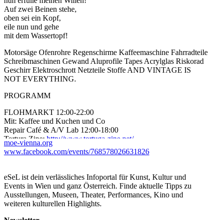
nun erfülle meinen Willen!
Auf zwei Beinen stehe,
oben sei ein Kopf,
eile nun und gehe
mit dem Wassertopf!
Motorsäge Ofenrohre Regenschirme Kaffeemaschine Fahrradteile
Schreibmaschinen Gewand Aluprofile Tapes Acrylglas Riskorad
Geschirr Elektroschrott Netzteile Stoffe AND VINTAGE IS
NOT EVERYTHING.
PROGRAMM
FLOHMARKT 12:00-22:00
Mit: Kaffee und Kuchen und Co
Repair Café & A/V Lab 12:00-18:00
Tortura Zine:
http://www.tortuga-zine.net/
moe-vienna.org
www.facebook.com/events/768578026631826
DJLine 12:00-18:00: Samt Sirene (Love is Strange) | Posmrtny
(Arsyugoslaviae) | Catherine Lemieux | Pü (CUT SURFACE) |
Gran B Bankrott (TRANSFORMER) | power (Love is Strange) |
eSeL ist dein verlässliches Infoportal für Kunst, Kultur und
Karl Knall (TRANSFORMER) | Ulrich Rois (Membrane /
Events in Wien und ganz Österreich. Finde aktuelle Tipps zu
Burrow)
Ausstellungen, Museen, Theater, Performances, Kino und
weiteren kulturellen Highlights.
ab 18:00: Josef Kleindienst | LESUNG
http://www.josefkleindienst.com/