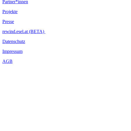
Partner*innen
https://www.youtube.com/watch?v=M6am2qUCmWk
Projekte
https://www.facebook.com/events/768578026631826/?
active_tab=about
Presse
...Mehr lesen
rewind.esel.at (BETA)
Datenschutz
Impressum
AGB