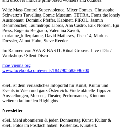
and discover intricate print-based wonders and oddities!
With: Mass Control Superviolence, Mixer Comics, Christophe
Schwartz’s Travelling Comic Museum, TETRA, Franz the lonely
Austrionaut, Dominik Pfeffer, Kabinett, PIROL, Jasmin
Rehrmbacher, Taumatropo Libros, Ana Castro, Erik Norden, Eju
Press, Eugenio Belgrado, Valentina Zavoli,
marianne_killerpfanne, David Mathews, Tisch 14, Markus
Dressler, Almut Hahn, Steve Reeder
Im Rahmen von AVA & BASTL Ritual Groove: Live / DJs /
Workshops / Silent Disco
moe-vienna.org
www.facebook.com/events/1847905682096700
eSeL ist dein verlässliches Infoportal für Kunst, Kultur und
Events in Wien und ganz Österreich. Finde aktuelle Tipps zu
Ausstellungen, Museen, Theater, Performances, Kino und
weiteren kulturellen Highlights.
Newsletter
eSeL Mehl abonnieren & jeden Donnerstag Kunst, Kultur &
eSeL-Fotos im Postfach haben. Kostenlos. Kuratiert.