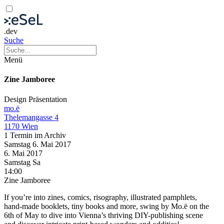
.dev
Suche
Menü
Zine Jamboree
Design
Präsentation
mo.ë
Thelemangasse 4
1170 Wien
1 Termin im Archiv
Samstag
6. Mai
2017
6. Mai
2017
Samstag
Sa
14:00
Zine Jamboree
If you’re into zines, comics, risography, illustrated pamphlets,
hand-made booklets, tiny books and more, swing by Mo.ë on the
6th of May to dive into Vienna’s thriving DIY-publishing scene