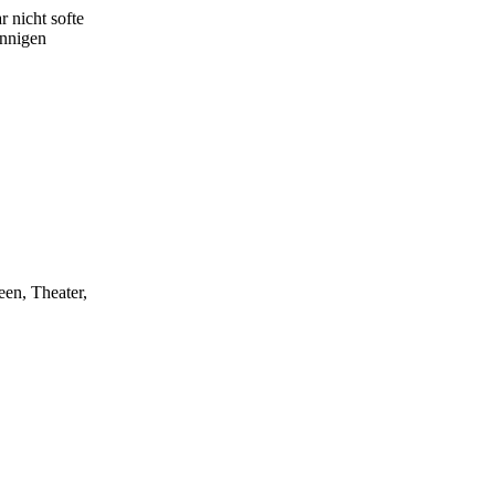
 nicht softe
innigen
een, Theater,