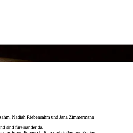
ensahm, Nadiah Riebensahm und Jana Zimmermann
nd sind füreinander da.
erer Freundinnenschaft an und stellen uns Fragen.