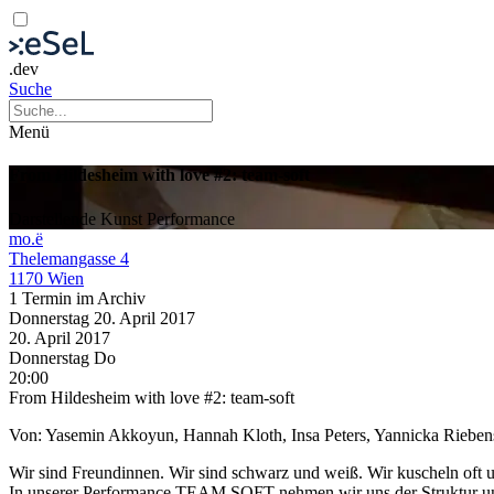
.dev
Suche
Menü
From Hildesheim with love #2: team-soft
Darstellende Kunst
Performance
mo.ë
Thelemangasse 4
1170 Wien
1 Termin im Archiv
Donnerstag
20. April
2017
20. April
2017
Donnerstag
Do
20:00
From Hildesheim with love #2: team-soft
Von: Yasemin Akkoyun, Hannah Kloth, Insa Peters, Yannicka Rieb
Wir sind Freundinnen. Wir sind schwarz und weiß. Wir kuscheln oft u
In unserer Performance TEAM SOFT nehmen wir uns der Struktur uns