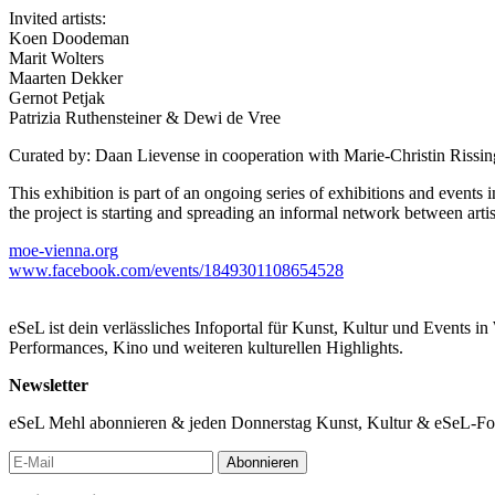
Invited artists:
Koen Doodeman
Marit Wolters
Maarten Dekker
Gernot Petjak
Patrizia Ruthensteiner & Dewi de Vree
Curated by: Daan Lievense in cooperation with Marie-Christin Rissin
This exhibition is part of an ongoing series of exhibitions and events
the project is starting and spreading an informal network between artis
moe-vienna.org
www.facebook.com/events/1849301108654528
eSeL ist dein verlässliches Infoportal für Kunst, Kultur und Events i
Performances, Kino und weiteren kulturellen Highlights.
Newsletter
eSeL Mehl abonnieren & jeden Donnerstag Kunst, Kultur & eSeL-Foto
Abonnieren