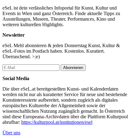
(heute ein Kulturraum) über einen Arbeiter_innenverein zu
eSeL ist dein verlässliches Infoportal für Kunst, Kultur und
lokalen legendären Gastarbeiter_innen, Freizeit-Orten und Bars,
Events in Wien und ganz Österreich. Finde aktuelle Tipps zu
die alle zentrale Punkte von Kollektivität und Zusammenhalt sind.
Ausstellungen, Museen, Theater, Performances, Kino und
So beleuchten wir Beziehungen zwischen der lokalen
weiteren kulturellen Highlights.
Bevölkerung und den Menschen, die nach Österreich gekommen
sind und mit dem Label ?Gastarbeiter_innen? versehen wurden
Newsletter
oder werden. An allen Stationen wird ein Mikroprogramm
stattfinden mit Ausstellungen, Vorträgen, Lesungen, Filmen,
eSeL Mehl abonnieren & jeden Donnerstag Kunst, Kultur &
Performance, Musik und Tanz. Geschichten von
eSeL-Fotos im Postfach haben. Kostenlos. Kuratiert.
Gastarbeiter_innen und Dauergästen werden erzählt. Der Lange
Überraschend. >;e)
Weg der Gastarbajt führt vor Ort Biographien und Fragmente
zusammen: Prekaritätserfahrungen und eine kollektive
Abonnieren
Geschichtsschreibung, die sonst oft ausgeklammert werden.
Social Media
Welcome drink! (Garage)
Exhibition “Der letzte Arbajter!” curated by Ljubomir Brati?
Die über eSeL.at bereitgestellten Kunst- und Kalenderdaten
Performance / Installation: Dragan Mihajlovi?
werden nicht nur als kuratierter Service für neue und bestehende
Readings/testimonials: Gordana Radojevic, Ranko Prastalo (“Wir,
Kunstinteressierte aufbereitet, sondern zugleich als digitales
die Zugvögel. 10 Lebensgeschichten der ersten GastarbeiterInnen
europäisches Kulturerbe der Allgemeinheit sowie der
in Wien.” Verlag Drava Klagenfurt, 2002)
wissenschaftlichen Nutzung zugänglich gemacht. In Österreich
Tour of the factory with lecture: Michael Weidhofer
sind diese Europeana-Archivdaten über die Plattform Kulturpool
abrufbar:
https://kulturpool.at/institutionen/esel
Weitere Info:
http://www.wienwoche.org/de/443/langer_weg_der_gastarbajt
_
Über uns
https://www.facebook.com/events/552460174954961/