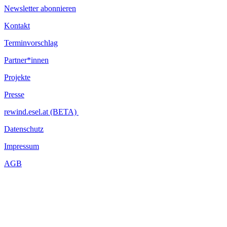
Newsletter abonnieren
Sprache: Bosansko/Hrvatsko/Srpski Jezik, Deutsch
Produktion: Entstanden im Rahmen von WIENWOCHE.
Kontakt
Gefördert aus Mitteln der Stadt Wien.
Terminvorschlag
...Mehr lesen
Partner*innen
Projekte
Presse
rewind.esel.at (BETA)
Datenschutz
Impressum
AGB