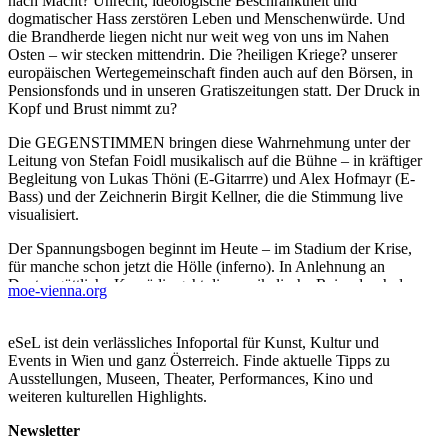
nach Macht? Unrecht, ideologische Beschränktheit und
dogmatischer Hass zerstören Leben und Menschenwürde. Und
die Brandherde liegen nicht nur weit weg von uns im Nahen
Osten – wir stecken mittendrin. Die ?heiligen Kriege? unserer
europäischen Wertegemeinschaft finden auch auf den Börsen, in
Pensionsfonds und in unseren Gratiszeitungen statt. Der Druck in
Kopf und Brust nimmt zu?
Die GEGENSTIMMEN bringen diese Wahrnehmung unter der
Leitung von Stefan Foidl musikalisch auf die Bühne – in kräftiger
Begleitung von Lukas Thöni (E-Gitarrre) und Alex Hofmayr (E-
Bass) und der Zeichnerin Birgit Kellner, die die Stimmung live
visualisiert.
Der Spannungsbogen beginnt im Heute – im Stadium der Krise,
für manche schon jetzt die Hölle (inferno). In Anlehnung an
Dantes göttliche Komödie geht die musikalische Reise durch das
moe-vienna.org
Reich des Feuers (purgatorio), in dem wir Brandbeschleuniger
aller Art erleben – und das Publikum darf an der Eskalation
teilhaben. Ob die verschiedenen Blitzlichter des 3. Teils schon
eSeL ist dein verlässliches Infoportal für Kunst, Kultur und
Wege aus der Eskalation ins paradiso zeichnen, bleibt dem
Events in Wien und ganz Österreich. Finde aktuelle Tipps zu
Publikum überlassen – genauso die Entscheidung, wie der eigene
Ausstellungen, Museen, Theater, Performances, Kino und
Beitrag zu einem Leben in Frieden und wie Menschsein konkret
weiteren kulturellen Highlights.
aussehen werden.
Newsletter
Was aber klar ist: wir brauchen beherzte Menschen,