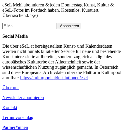
ungebrochenen Mut und die gemeinsame Anstrengung auf dem
eSeL Mehl abonnieren & jeden Donnerstag Kunst, Kultur &
Weg dorthin. Und: keine Angst!
eSeL-Fotos im Postfach haben. Kostenlos. Kuratiert.
Überraschend. >;e)
www.gegenstimmen.org
Abonnieren
...Mehr lesen
Social Media
Die über eSeL.at bereitgestellten Kunst- und Kalenderdaten
werden nicht nur als kuratierter Service für neue und bestehende
Kunstinteressierte aufbereitet, sondern zugleich als digitales
europäisches Kulturerbe der Allgemeinheit sowie der
wissenschaftlichen Nutzung zugänglich gemacht. In Österreich
sind diese Europeana-Archivdaten über die Plattform Kulturpool
abrufbar:
https://kulturpool.at/institutionen/esel
Über uns
Newsletter abonnieren
Kontakt
Terminvorschlag
Partner*innen