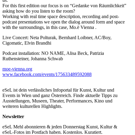
us.
For this first edition our focus is on “Gedanke von Räumlichkeit”
asking how do you listen to the room?
Working with real time space description, recording and post-
podcast presentations we open the dialog around form and space
with the surroundings, in this case, Mo.ë Vienna .
Live Concert: Neta Polturak, Bernhard Loibner, AC/Boy,
Cigomatic, Elvin Brandhi
Podcast installation: NO NAME, Alisa Beck, Patrizia
Ruthensteiner, Johanna Schwab
moe-vienna.org
www.facebook.com/events/175633489592088
eSeL ist dein verlässliches Infoportal für Kunst, Kultur und
Events in Wien und ganz Österreich. Finde aktuelle Tipps zu
Ausstellungen, Museen, Theater, Performances, Kino und
weiteren kulturellen Highlights.
Newsletter
eSeL Mehl abonnieren & jeden Donnerstag Kunst, Kultur &
eSeL-Fotos im Postfach haben. Kostenlos. Kuratiert.