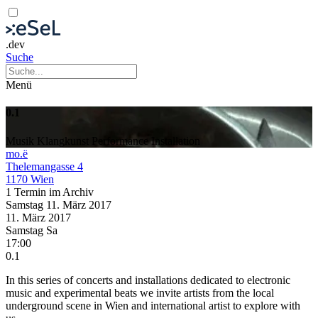
.dev
Suche
Menü
0.1
Musik
Klangkunst
Performance
Installation
mo.ë
Thelemangasse 4
1170 Wien
1 Termin im Archiv
Samstag
11. März
2017
11. März
2017
Samstag
Sa
17:00
0.1
In this series of concerts and installations dedicated to electronic
music and experimental beats we invite artists from the local
underground scene in Wien and international artist to explore with