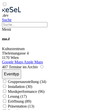
.dev
Suche
Menü
mo.ë
Kulturzentrum
Thelemangasse 4
1170 Wien
Google Maps
Apple Maps
407 Termine im Archiv
Eventtyp
Gruppenausstellung (34)
Installation (30)
Musikperformance (96)
Lesung (17)
Eröffnung (89)
Präsentation (13)