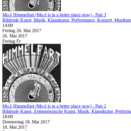
Mo.ë Himmelfart (Mo.ë is in a better place now) - Part 3
Bildende Kunst, Musik, Klangkunst, Performance, Konzert, Musikp
14:00
Freitag
26. Mai
2017
26. Mai
2017
Freitag
Fr
Mo.ë Himmelfart (Mo.ë is in a better place now) - Part 2
Bildende Kunst, Zeitgenössische Kunst, Musik, Klangkunst, Perfor
18:00
Donnerstag
18. Mai
2017
18. Mai
2017