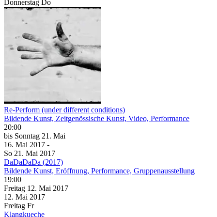
Donnerstag
Do
Re-Perform (under different conditions)
Bildende Kunst, Zeitgenössische Kunst, Video, Performance
20:00
bis
Sonntag
21. Mai
16. Mai
2017
-
So
21. Mai
2017
DaDaDaDa (2017)
Bildende Kunst, Eröffnung, Performance, Gruppenausstellung
19:00
Freitag
12. Mai
2017
12. Mai
2017
Freitag
Fr
Klangkueche