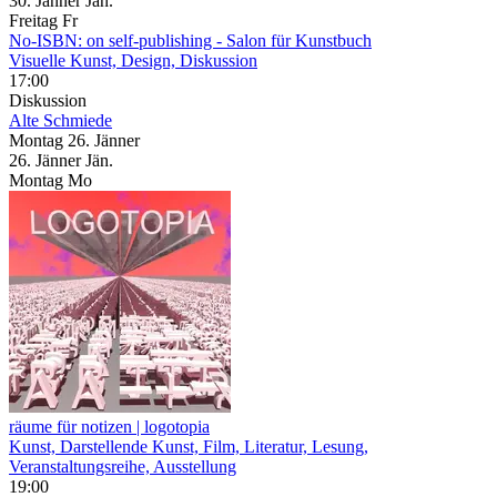
30.
Jänner
Jän.
Freitag
Fr
No-ISBN: on self-publishing
- Salon für Kunstbuch
Visuelle Kunst, Design, Diskussion
17:00
Diskussion
Alte Schmiede
Montag
26. Jänner
26.
Jänner
Jän.
Montag
Mo
räume für notizen | logotopia
Kunst, Darstellende Kunst, Film, Literatur, Lesung,
Veranstaltungsreihe, Ausstellung
19:00