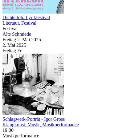
Dichterloh. Lyrikfestival
Literatur, Festival
Festival
Alte Schmiede
Freitag
2. Mai
2025
2. Mai
2025
Freitag
Fr
Schlagwerk-Porträt
- Igor Gross
Klangkunst, Musik, Musikperformance
19:00
Musikperformance