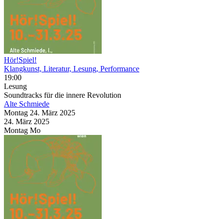
Hör!Spiel!
Klangkunst, Literatur, Lesung, Performance
19:00
Lesung
Soundtracks für die innere Revolution
Alte Schmiede
Montag
24. März
2025
24. März
2025
Montag
Mo