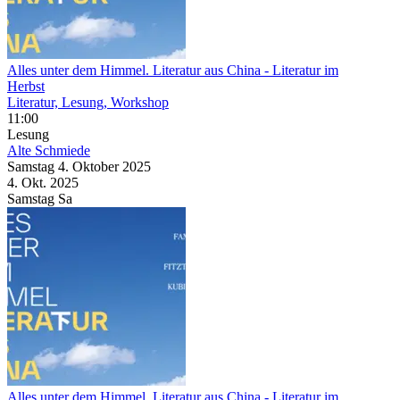
Alles unter dem Himmel. Literatur aus China
- Literatur im
Herbst
Literatur, Lesung, Workshop
11:00
Lesung
Alte Schmiede
Samstag
4. Oktober
2025
4. Okt.
2025
Samstag
Sa
Alles unter dem Himmel. Literatur aus China
- Literatur im