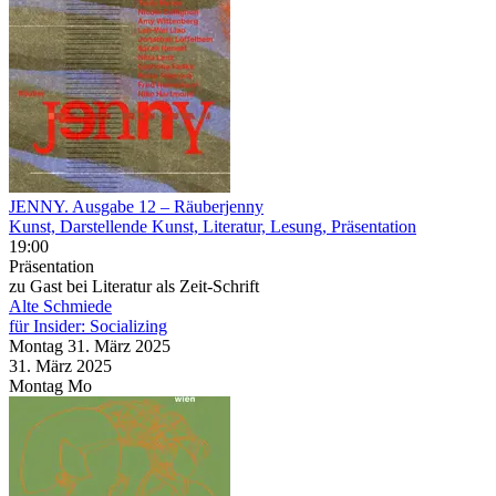
JENNY. Ausgabe 12 – Räuberjenny
Kunst, Darstellende Kunst, Literatur, Lesung, Präsentation
19:00
Präsentation
zu Gast bei Literatur als Zeit-Schrift
Alte Schmiede
für Insider: Socializing
Montag
31. März
2025
31. März
2025
Montag
Mo