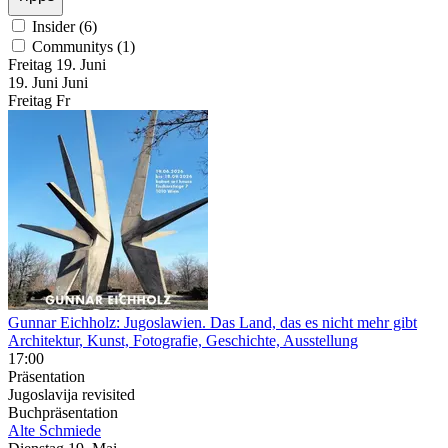
Insider (6)
Communitys (1)
Freitag
19. Juni
19.
Juni
Juni
Freitag
Fr
Gunnar Eichholz: Jugoslawien. Das Land, das es nicht mehr gibt
Architektur, Kunst, Fotografie, Geschichte, Ausstellung
17:00
Präsentation
Jugoslavija revisited
Buchpräsentation
Alte Schmiede