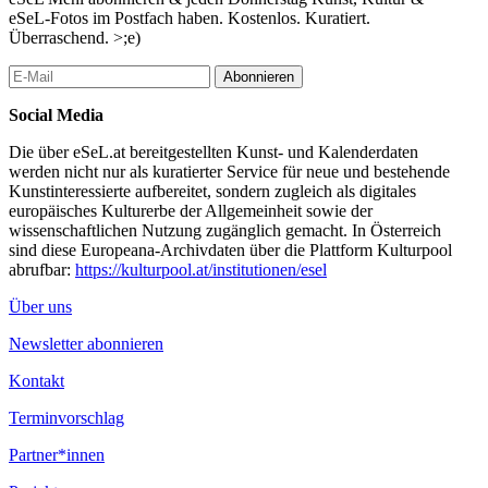
und lässt wie Lebewesen auch Wörter neue Verbindungen
eSeL-Fotos im Postfach haben. Kostenlos. Kuratiert.
eingehen.
Überraschend. >;e)
Kinga Tóth befasst sich mit Frauen, die aus religiösen Motiven
verehrt werden. Die Riten, Sprachformeln und Projektionen, die
Abonnieren
mit dieser Sakralisierung einhergehen, befragt sie auf ihr Potenzial
für einen Feminismus der Gegenwart. Das mehrjährige Projekt
Social Media
dokumentiert ein dreisprachiger Band mit Texten, Fotos und
Multimedia-Links.
Die über eSeL.at bereitgestellten Kunst- und Kalenderdaten
werden nicht nur als kuratierter Service für neue und bestehende
Rike Scheffler, *1985; Lyriker*in, Übersetzer*in, Performer*in
Kunstinteressierte aufbereitet, sondern zugleich als digitales
und Musiker*in; zuletzt u.a.: Lava. Rituale. Gedichte
europäisches Kulturerbe der Allgemeinheit sowie der
(kookbooks, 2023).
wissenschaftlichen Nutzung zugänglich gemacht. In Österreich
sind diese Europeana-Archivdaten über die Plattform Kulturpool
Kinga Tóth, *1983 in Sárvár/HU; Autorin,
abrufbar:
https://kulturpool.at/institutionen/esel
Performancekünstlerin, Musikerin, zuletzt u.a.: AnnaMaria sings /
singt / énekel (engl./dt./ungar.; Prae Kiadó, 2023).
Über uns
...Mehr lesen
Newsletter abonnieren
Kontakt
Terminvorschlag
Partner*innen