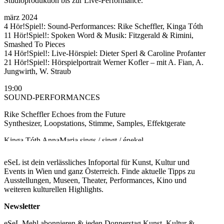
Studioproduktion bis zur Live-Performance.
märz 2024
4 Hör!Spiel!: Sound-Performances: Rike Scheffler, Kinga Tóth
11 Hör!Spiel!: Spoken Word & Musik: Fitzgerald & Rimini,
Smashed To Pieces
14 Hör!Spiel!: Live-Hörspiel: Dieter Sperl & Caroline Profanter
21 Hör!Spiel!: Hörspielportrait Werner Kofler – mit A. Fian, A.
Jungwirth, W. Straub
19:00
SOUND-PERFORMANCES
Rike Scheffler Echoes from the Future
Synthesizer, Loopstations, Stimme, Samples, Effektgerate
Kinga Tóth AnnaMaria sings / singt / énekel
Stimme, Minimal Electronics
eSeL ist dein verlässliches Infoportal für Kunst, Kultur und
Annalena Stabauer KONZEPT, MODERATION
Events in Wien und ganz Österreich. Finde aktuelle Tipps zu
Ausstellungen, Museen, Theater, Performances, Kino und
In Lava. Rituale entwirft Rike Scheffler ein künftiges Dasein: Ihre
weiteren kulturellen Highlights.
Gedichtzyklen sind Stationen einer Reise, von »spätes 20.
Jahrhundert« bis »nach 2300? Unbestimmte Zeit«. Ein Ich öffnet
Newsletter
sich für imaginäre Überschreitungen des Menschseins und erprobt
Formen der Symbiose. Es tastet sich an Sprachklängen entlang
eSeL Mehl abonnieren & jeden Donnerstag Kunst, Kultur &