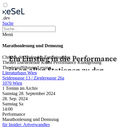
.dev
Suche
Menü
Marathonlesung und Demozug
Chronik der laufenden Entgleisungen
Theater
Darstellende Kunst
Performance
Kundgebung
Theateraufführung
Lesung
Literaturhaus Wien
Seidengasse 13 / Zieglergasse 26a
1070 Wien
1 Termin im Archiv
Samstag
28. September
2024
28. Sep.
2024
Samstag
Sa
14:00
Performance
Marathonlesung und Demozug
für Insider: Artverwandtes