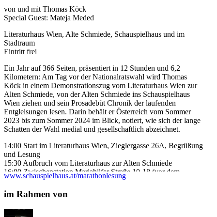
von und mit Thomas Köck
Special Guest: Mateja Meded
Literaturhaus Wien, Alte Schmiede, Schauspielhaus und im
Stadtraum
Eintritt frei
Ein Jahr auf 366 Seiten, präsentiert in 12 Stunden und 6,2
Kilometern: Am Tag vor der Nationalratswahl wird Thomas
Köck in einem Demonstrationszug vom Literaturhaus Wien zur
Alten Schmiede, von der Alten Schmiede ins Schauspielhaus
Wien ziehen und sein Prosadebüt Chronik der laufenden
Entgleisungen lesen. Darin behält er Österreich vom Sommer
2023 bis zum Sommer 2024 im Blick, notiert, wie sich der lange
Schatten der Wahl medial und gesellschaftlich abzeichnet.
14:00 Start im Literaturhaus Wien, Zieglergasse 26A, Begrüßung
und Lesung
15:30 Aufbruch vom Literaturhaus zur Alten Schmiede
16:00 Zwischenstation Mariahilfer Straße 10-18 (vor dem
www.schauspielhaus.at/marathonlesung
Kaufhaus Lamarr)
17:00 Zwischenstation Karl-Lueger-Denkmal
im Rahmen von
17:45 Ankunft bei der Alten Schmiede, Schönlaterngasse 9,
Pause und Lesung
19:30 Aufbruch von der Alten Schmiede zum Schauspielhaus