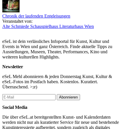
19:50 Zwischenstation Morzinplatz
20:40 Zwischenstation Freda-Meissner-Blau-Promenade bei
Roßauer Brücke
Chronik der laufenden Entgleisungen
21:30 Ankunft Schauspielhaus, Porzellangasse 19, Pause und
Veranstaltet von:
Lesung
Alte Schmiede
Schauspielhaus
Literaturhaus Wien
Ein Einstieg in die Performance ist an allen Stationen zu den
angegebenen Uhrzeiten möglich.
eSeL ist dein verlässliches Infoportal für Kunst, Kultur und
Events in Wien und ganz Österreich. Finde aktuelle Tipps zu
...Mehr lesen
Ausstellungen, Museen, Theater, Performances, Kino und
weiteren kulturellen Highlights.
Newsletter
eSeL Mehl abonnieren & jeden Donnerstag Kunst, Kultur &
eSeL-Fotos im Postfach haben. Kostenlos. Kuratiert.
Überraschend. >;e)
Abonnieren
Social Media
Die über eSeL.at bereitgestellten Kunst- und Kalenderdaten
werden nicht nur als kuratierter Service für neue und bestehende
Kunstinteressierte aufbereitet, sondern zugleich als digitales