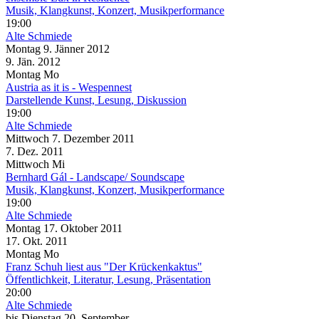
Musik, Klangkunst, Konzert, Musikperformance
19:00
Alte Schmiede
Montag
9. Jänner
2012
9. Jän.
2012
Montag
Mo
Austria as it is - Wespennest
Darstellende Kunst, Lesung, Diskussion
19:00
Alte Schmiede
Mittwoch
7. Dezember
2011
7. Dez.
2011
Mittwoch
Mi
Bernhard Gál - Landscape/ Soundscape
Musik, Klangkunst, Konzert, Musikperformance
19:00
Alte Schmiede
Montag
17. Oktober
2011
17. Okt.
2011
Montag
Mo
Franz Schuh liest aus "Der Krückenkaktus"
Öffentlichkeit, Literatur, Lesung, Präsentation
20:00
Alte Schmiede
bis
Dienstag
20. September