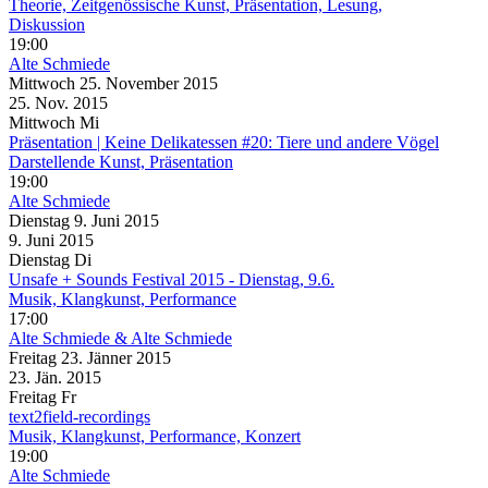
Theorie, Zeitgenössische Kunst, Präsentation, Lesung,
Diskussion
19:00
Alte Schmiede
Mittwoch
25. November
2015
25. Nov.
2015
Mittwoch
Mi
Präsentation | Keine Delikatessen #20: Tiere und andere Vögel
Darstellende Kunst, Präsentation
19:00
Alte Schmiede
Dienstag
9. Juni
2015
9. Juni
2015
Dienstag
Di
Unsafe + Sounds Festival 2015 - Dienstag, 9.6.
Musik, Klangkunst, Performance
17:00
Alte Schmiede
& Alte Schmiede
Freitag
23. Jänner
2015
23. Jän.
2015
Freitag
Fr
text2field-recordings
Musik, Klangkunst, Performance, Konzert
19:00
Alte Schmiede