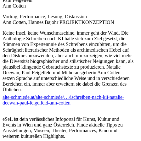
Paul Feigelfeld
Ann Cotten
Vortrag, Performance, Lesung, Diskussion
Ann Cotten, Hannes Bajohr PROJEKTKONZEPTION
Keine Insel, keine Wunschmaschine, immer geht der Wind. Die
Anthologie Schreiben nach KI hatte sich zum Ziel gesetzt, die
Stimmen von Expertennnie des Schreibens einzubitten, um die
Schrägheit literarischer Methoden als archimedischen Hebel auf
den Diskurs anzuwenden, aber auch um zu zeigen, wie viel mehr
die Diversität biographischer und stilistischer Neigungen kann, als
plausibel klingende Gebrauchstexte zu produzieren. Natalie
Deewan, Paul Feigelfeld und Mitherausgeberin Ann Cotten
setzen Sprache auf unterschiedliche Weise und in verschiedenen
Bereichen ein, immer aber erweitern sie dabei die Grenzen des
Üblichen.
alte-schmiede.at/alte-schmiede/…/ischreiben-nach-kii-natalie-
A. Cotten
deewan-paul-feigelfeld-ann-cotten
Natalie Deewan, *1978, praktiziert Literatur im städtischen und
ländlichen, öffentlichen und veröffentlichten Raum; in Buchform
eSeL ist dein verlässliches Infoportal für Kunst, Kultur und
zuletzt: Lucida Console – ein Translatorium Maximum (2022).
Events in Wien und ganz Österreich. Finde aktuelle Tipps zu
http://heterotypia.net
Ausstellungen, Museen, Theater, Performances, Kino und
weiteren kulturellen Highlights.
Paul Feigelfeld, Kultur- und Medienwissenschaftler; Professor für