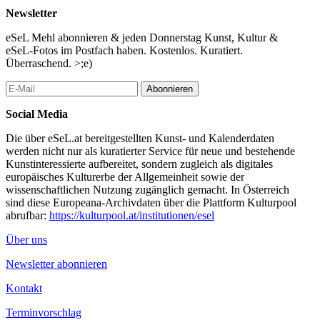
Digitalität und kulturelle Vermittlung und Teil des Instituts für
Newsletter
Open Arts an der Universität Mozarteum Salzburg, sowie Co-
Direktor des Data Arts Forum; Gastprofessor am Lehrstuhl für
eSeL Mehl abonnieren & jeden Donnerstag Kunst, Kultur &
Medientheorien der Humboldt-Universität zu Berlin. Seine Arbeit
eSeL-Fotos im Postfach haben. Kostenlos. Kuratiert.
erforscht transkulturelle und transmediale Ansätze zur Medien-
Überraschend. >;e)
und Wissensgeschichte, kritische Perspektiven auf Technologien
und deren Schnittstellen mit Kunst und Design.
Abonnieren
Ann Cotten, *1982; Prosa, Gedichte, Essays, Übersetzungen,
Social Media
Literaturwissenschaft. Zuletzt u.a.: Die Anleitungen der Vorfahren
(2023); Hg. mit Hannes Bajohr: Schreiben nach KI (Matthes &
Die über eSeL.at bereitgestellten Kunst- und Kalenderdaten
Seitz Berlin, Frühjahr 2025).
werden nicht nur als kuratierter Service für neue und bestehende
Kunstinteressierte aufbereitet, sondern zugleich als digitales
...Mehr lesen
europäisches Kulturerbe der Allgemeinheit sowie der
wissenschaftlichen Nutzung zugänglich gemacht. In Österreich
sind diese Europeana-Archivdaten über die Plattform Kulturpool
abrufbar:
https://kulturpool.at/institutionen/esel
Über uns
Newsletter abonnieren
Kontakt
Terminvorschlag