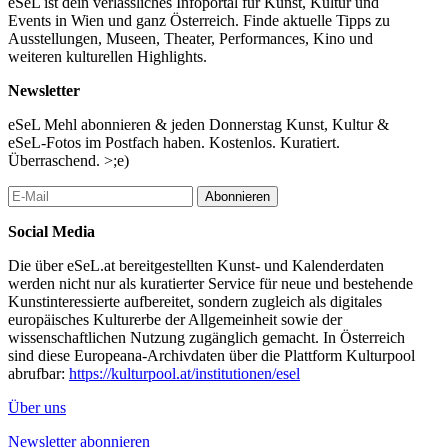
Performances: Jaap Blonk, Lydia Haider, Jörg Piringer
eSeL ist dein verlässliches Infoportal für Kunst, Kultur und
Moderation: Günter Vallaster
Events in Wien und ganz Österreich. Finde aktuelle Tipps zu
Jaap Blonk präsentiert eine Auswahl seiner Lautpoesie aus den
Ausstellungen, Museen, Theater, Performances, Kino und
letzten Jahren, mit Live-Elektronik und Projektion. Lydia Haider
weiteren kulturellen Highlights.
liest und performt in und mit und durch deutsch Sprach. In
kollision j von Jörg Piringer werden die Ideen der Konkreten
Newsletter
Poesie und insbesondere Ernst Jandls in das 21. Jahrhundert
eSeL Mehl abonnieren & jeden Donnerstag Kunst, Kultur &
überführt und mittels digitaler Technologie neu interpretiert.
eSeL-Fotos im Postfach haben. Kostenlos. Kuratiert.
Lautpoesie trifft auf Spracherkennung, künstliche Intelligenz
Überraschend. >;e)
scheitert an Jandls Gedichten, bewegte Typografie korrespondiert
mit visuellen Konstellationen.
Abonnieren
Dienstag, 28.1.2025, 18:00 - Kunsttankstelle Ottakring XVI.,
Social Media
Grundsteing. 45-47
vernissage räume für notizen | das jandl-prinzip
Die über eSeL.at bereitgestellten Kunst- und Kalenderdaten
mit arbeiten von fernando aguiar, august bisinger, jaap blonk,
werden nicht nur als kuratierter Service für neue und bestehende
martin breindl, julius werner chromecek, natalie deewan, lydia
Kunstinteressierte aufbereitet, sondern zugleich als digitales
haider, wolfgang helmhart, jochen höller,
europäisches Kulturerbe der Allgemeinheit sowie der
anatol knotek, laura nußbaumer, jürgen o. olbrich, jörg piringer,
wissenschaftlichen Nutzung zugänglich gemacht. In Österreich
renate pittroff, hannah rath, cia rinne, christoph theiler, united
sind diese Europeana-Archivdaten über die Plattform Kulturpool
queendoms, günter vallaster, linde waber, eleonore weber
abrufbar:
https://kulturpool.at/institutionen/esel
ausstellungsdauer mi 29.1. - sa 8.2.2025, 16 - 20 h
Über uns
Dienstag, 28.1.2025, 19:00 - Kunsttankstelle Ottakring XVI.,
Grundsteing. 45-47
Newsletter abonnieren
Performances: Fernando Aguiar, Cia Rinne, Eleonore Weber