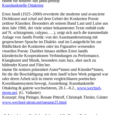
räume für notizen: das jandl-prinzip
Kunsttankstelle Ottakring
Ernst Jandl (1925–2000) erweiterte die moderne und avancierte
Dichtkunst und schuf auf dem Gebiet der Konkreten Poesie
zeitlose Klassiker. Besonders ab seinem Band Laut und Luise aus
dem Jahr 1966, der viele seiner bekanntesten Texte enthält (ode
auf N, schtzngrmm, calypso, …), zeigt sich auch die transmediale
Anlage von Jandls Poetik: von der Auseinandersetzung mit
gesprochener Sprache im Dialekt- und im Lautgedicht bis zur
Bildlichkeit der Konkreten oder ins Figurative weisenden
visuellen Poesie. Darüber hinaus stellten Ernst Jandls
künstlerische Kooperationen Verbindungen zu Performance,
Klangkunst und Musik, besonders zum Jazz, aber auch zu
bildender Kunst und Film her.
räume für notizen präsentiert Autor*innen und Künstler*innen,
für die die Beschäftigung mit dem Jandlʼschen Werk prägend war
oder deren Arbeit sich in einem vergleichbaren poetischen
Koordinatensystem bewegt. Ausstellung: Kunsttankstelle
Ottakring & galerie wechselstrom, 28.1.–8.2.,
www.wechsel-
strom.net
. (G. Vallaster)
Konzept: Jörg Piringer, Renate Pittroff, Christoph Theiler, Günter
Vallaster
www.wechsel-strom.net/raeume25.html
Montag 27.1.2025, 19:00 - Alte Schmiede