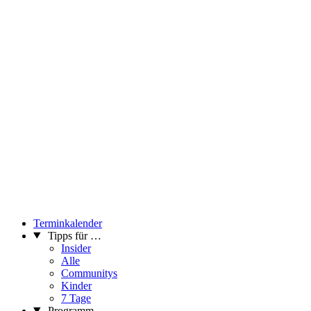
kleinen wörter auf seite 49 die oft übersehenen und dennoch am
häufigsten verwendeten kleinen Wörter in den Fokus. Mögen sie
als Dienstwörter selbst keine ausgeprägte Stimme haben, spielen
sie als »Klebstoff« der Sprache eine entscheidende Rolle bei der
Generierung von Bedeutung. Für Astrid Nischkauer standen die
Gedichte Ernst Jandls am Anfang ihrer Begeisterung für Lyrik –
Zeit für eine Relektüre: vliegen vangen mit ernst jandl: Am
Anfang war das Auflachen.
...Mehr lesen
Terminkalender
Tipps für …
Insider
Alle
Communitys
Kinder
7 Tage
Programm